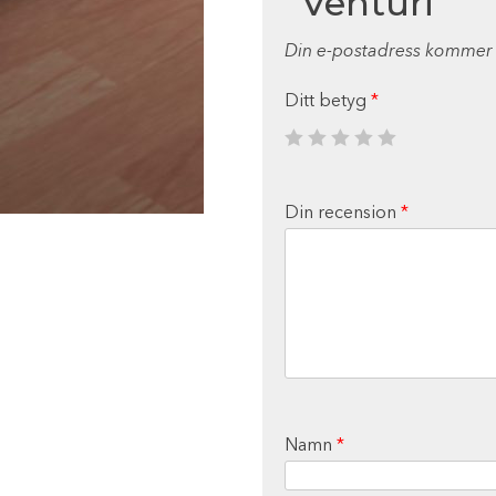
”Venturi”
Din e-postadress kommer i
Ditt betyg
*
Din recension
*
Namn
*