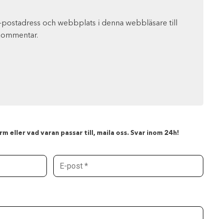
-postadress och webbplats i denna webbläsare till
 kommentar.
m eller vad varan passar till, maila oss. Svar inom 24h!