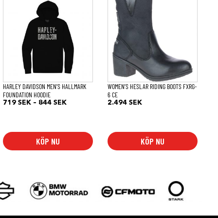
här
här
produkten
produkten
har
har
flera
flera
varianter.
varianter.
De
De
olika
olika
alternativen
alternativen
kan
kan
väljas
väljas
på
på
HARLEY DAVIDSON MEN’S HALLMARK
WOMEN’S HESLAR RIDING BOOTS FXRG-
produktsidan
produktsidan
FOUNDATION HOODIE
6 CE
Prisintervall:
719
SEK
–
844
SEK
2.494
SEK
719 SEK
till
844 SEK
KÖP NU
KÖP NU