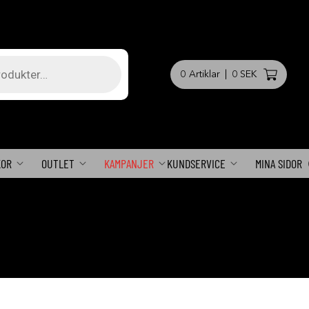
0
Artiklar
|
0 SEK
KOR
OUTLET
KAMPANJER
KUNDSERVICE
MINA SIDOR