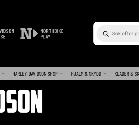
Produktsökning
VIDSON
NORTHBIKE
ISE
PLAY
HARLEY-DAVIDSON SHOP
HJÄLM & SKYDD
KLÄDER & S
DSON