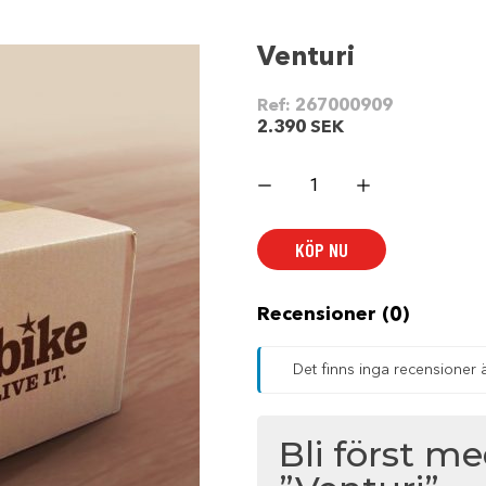
Venturi
Ref:
267000909
2.390
SEK
Venturi
mängd
KÖP NU
Recensioner (0)
Det finns inga recensioner 
Bli först m