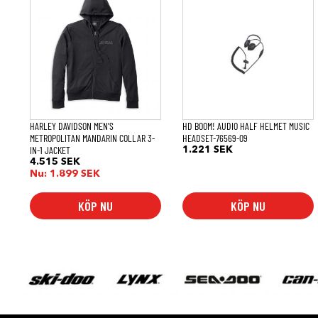
här
produkten
har
flera
varianter.
De
olika
alternativen
kan
väljas
på
HARLEY DAVIDSON MEN’S
HD BOOM! AUDIO HALF HELMET MUSIC
produktsidan
METROPOLITAN MANDARIN COLLAR 3-
HEADSET-76569-09
IN-1 JACKET
1.221
SEK
4.515
SEK
Nu:
1.899
SEK
KÖP NU
KÖP NU