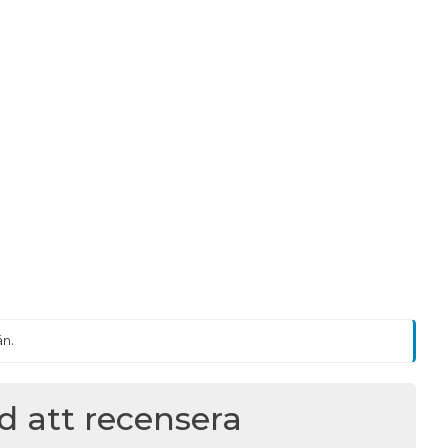
än.
ed att recensera