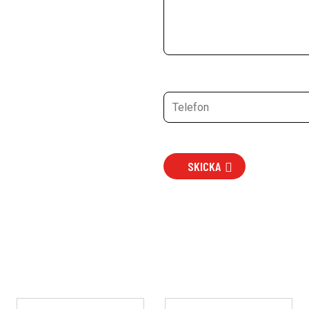
SKICKA
Den
Den