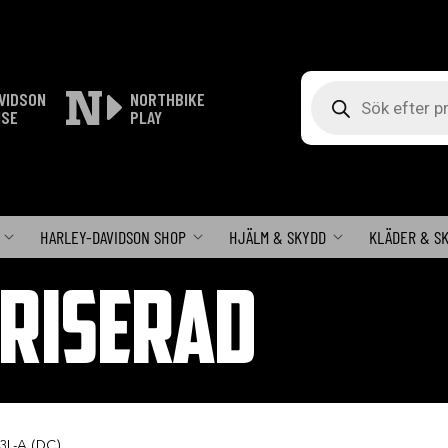
Produktsökning
VIDSON
NORTHBIKE
ISE
PLAY
HARLEY-DAVIDSON SHOP
HJÄLM & SKYDD
KLÄDER & S
RISERAD
3L-A (DC)