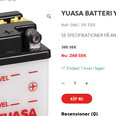
YUASA BATTERI Y
Ref:
DBC-14-120
SE SPECIFIKATIONER PÅ A
385
SEK
Nu:
260
SEK
Endast 1 kvar i lager
YUASA
BATTERI
YB3L-
A
(DC)
KÖP NU
mängd
Recensioner (0)