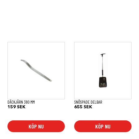
DÄCKJÄRN 380 MM
SNÖSPADE DELBAR
159
SEK
655
SEK
KÖP NU
KÖP NU