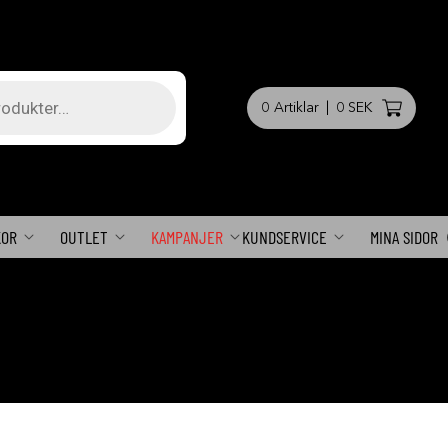
0
Artiklar
|
0 SEK
KOR
OUTLET
KAMPANJER
KUNDSERVICE
MINA SIDOR