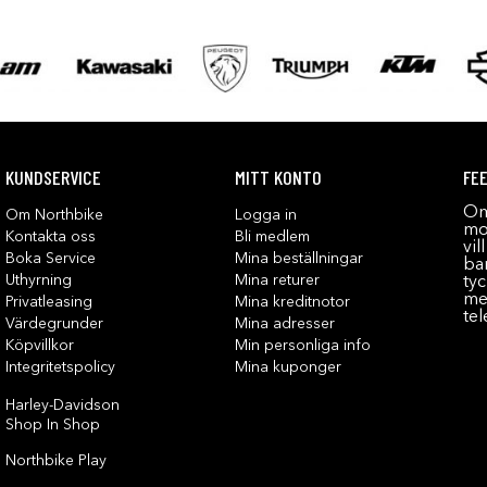
KUNDSERVICE
MITT KONTO
FE
Om
Om Northbike
Logga in
mot
Kontakta oss
Bli medlem
vil
Boka Service
Mina beställningar
bar
Uthyrning
Mina returer
tyc
me
Privatleasing
Mina kreditnotor
tel
Värdegrunder
Mina adresser
Köpvillkor
Min personliga info
Integritetspolicy
Mina kuponger
Harley-Davidson
Shop In Shop
Northbike Play