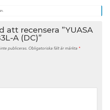
än.
ed att recensera ”YUASA
3L-A (DC)”
nte publiceras.
Obligatoriska fält är märkta
*