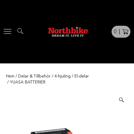
Skip
to
content
0
|
Hem
/
Delar & Tillbehör
/
4-hjuling
/
El-delar
/ YUASA BATTERIER