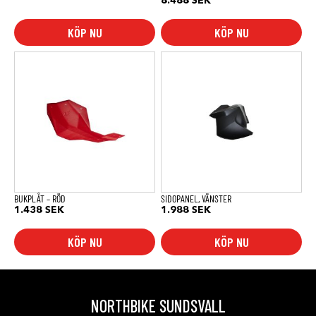
8.488
SEK
KÖP NU
KÖP NU
BUKPLÅT – RÖD
SIDOPANEL, VÄNSTER
1.438
SEK
1.988
SEK
KÖP NU
KÖP NU
NORTHBIKE SUNDSVALL