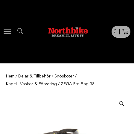
Skip
to
content
0
|
Hem
/
Delar & Tillbehör
/
Snöskoter
/
Kapell, Väskor & Förvaring
/ ZEGA Pro Bag 38