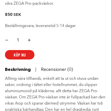
våra ZEGA Pro-packväskor.
850
SEK
Beställningsvara, leveranstid 5-14 dagar.
ZEGA
Pro
Bag
38
mängd
KÖP NU
Beskrivning
Recensioner (0)
Allting nära tillhands, enkelt att ta ut och stuva undan
saker, ordning i tältet eller hotellrummet, du slipper
aluminiumoxid på kläderna; allt detta har ZEGA Pro-
väskan. Om ZEGA Pro-väskan inte är fullpackad kan den
vikas ihop och sparar därmed utrymme. Väskan har två
praktiska bärhandtag. Den har en hel dragkedja runt