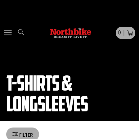
Skip
to
content
0
|
T-SHIRTS &
LONGSLEEVES
FILTER