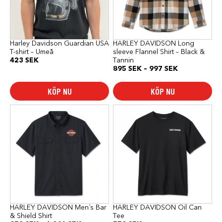
alternativen
alternativen
kan
kan
väljas
väljas
på
på
produktsidan
produktsidan
Harley Davidson Guardian USA
HARLEY DAVIDSON Long
T-shirt – Umeå
sleeve Flannel Shirt – Black &
423
SEK
Tannin
Prisintervall:
895
SEK
–
997
SEK
895 SEK
till
KÖP NU
KÖP NU
997 SEK
Den
Den
här
här
produkten
produkten
har
har
flera
flera
varianter.
varianter.
De
De
olika
olika
alternativen
alternativen
kan
kan
väljas
väljas
på
på
produktsidan
produktsidan
HARLEY DAVIDSON Men´s Bar
HARLEY DAVIDSON Oil Can
& Shield Shirt
Tee