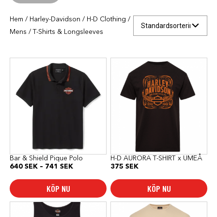
Hem
/
Harley-Davidson
/
H-D Clothing
/
Mens
/ T-Shirts & Longsleeves
Den
Den
här
här
produkten
produkten
har
har
flera
flera
varianter.
varianter.
De
De
olika
olika
alternativen
alternativen
kan
kan
väljas
väljas
på
på
produktsidan
produktsidan
Bar & Shield Pique Polo
H-D AURORA T-SHIRT x UMEÅ
Prisintervall:
640
SEK
–
741
SEK
375
SEK
640 SEK
till
KÖP NU
KÖP NU
741 SEK
Den
Den
här
här