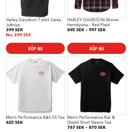
kan
kan
väljas
väljas
på
på
produktsidan
produktsidan
Harley Davidson T-shirt Santa
HARLEY DAVIDSON Woven
Jultröja
Herrskjorta – Red Plaid
Prisintervall:
399
SEK
895
SEK
–
997
SEK
895 SEK
Nu:
299
SEK
till
997 SEK
KÖP NU
KÖP NU
Den
Den
här
här
produkten
produkten
har
har
flera
flera
varianter.
varianter.
De
De
olika
olika
alternativen
alternativen
kan
kan
väljas
väljas
på
på
produktsidan
produktsidan
Men’s Performance B&S SS Tee
Men’s Performance Bar &
625
SEK
Shield Short Sleeve Tee
Prisintervall:
767
SEK
–
870
SEK