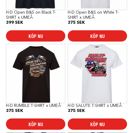
väljas
väljas
på
på
produktsidan
produktsidan
H-D Open B&S on Black T-
H-D Open B&S on White T-
SHIRT x UMEÅ
SHIRT x UMEÅ
399
SEK
375
SEK
KÖP NU
KÖP NU
Den
Den
här
här
produkten
produkten
har
har
flera
flera
varianter.
varianter.
De
De
olika
olika
alternativen
alternativen
kan
kan
väljas
väljas
på
på
produktsidan
produktsidan
H-D RUMBLE T-SHIRT x UMEÅ
H-D SALUTE T-SHIRT x UMEÅ
375
SEK
375
SEK
KÖP NU
KÖP NU