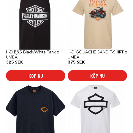
produkten
produkten
har
har
flera
flera
varianter.
varianter.
De
De
olika
olika
alternativen
alternativen
kan
kan
väljas
väljas
på
på
produktsidan
produktsidan
H-D B&S Black/White Tank x
H-D GOUACHE SAND T-SHIRT x
UMEÅ
UMEÅ
325
SEK
375
SEK
KÖP NU
KÖP NU
Den
Den
här
här
produkten
produkten
har
har
flera
flera
varianter.
varianter.
De
De
olika
olika
alternativen
alternativen
kan
kan