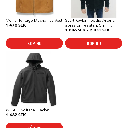
kan
kan
väljas
väljas
på
på
produktsidan
produktsidan
Men’s Heritage Mechanics Vest
Svart Kevlar Hoodie Arterial
1.470
SEK
abrasion resistant Slim Fit
Prisinterv
1.806
SEK
–
2.031
SEK
1.806 SE
till
KÖP NU
KÖP NU
2.031 SE
Den
här
produkten
har
flera
varianter.
De
olika
alternativen
kan
väljas
på
produktsidan
Willie G Softshell Jacket
1.662
SEK