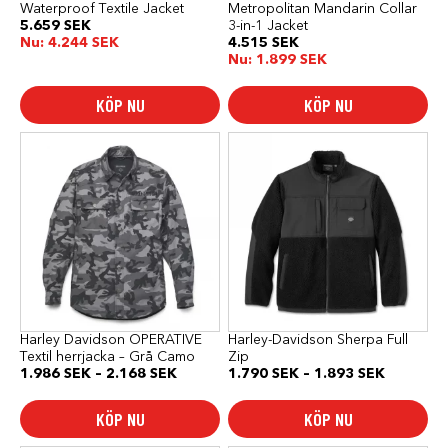
Waterproof Textile Jacket
Metropolitan Mandarin Collar
5.659
SEK
3-in-1 Jacket
Nu:
4.244
SEK
4.515
SEK
Nu:
1.899
SEK
KÖP NU
KÖP NU
Den
Den
här
här
produkten
produkten
har
har
flera
flera
varianter.
varianter.
De
De
olika
olika
alternativen
alternativen
kan
kan
väljas
väljas
på
på
produktsidan
produktsidan
Harley Davidson OPERATIVE
Harley-Davidson Sherpa Full
Textil herrjacka – Grå Camo
Zip
Prisintervall:
Prisinterv
1.986
SEK
–
2.168
SEK
1.790
SEK
–
1.893
SEK
1.986 SEK
1.790 SE
till
till
KÖP NU
KÖP NU
2.168 SEK
1.893 SE