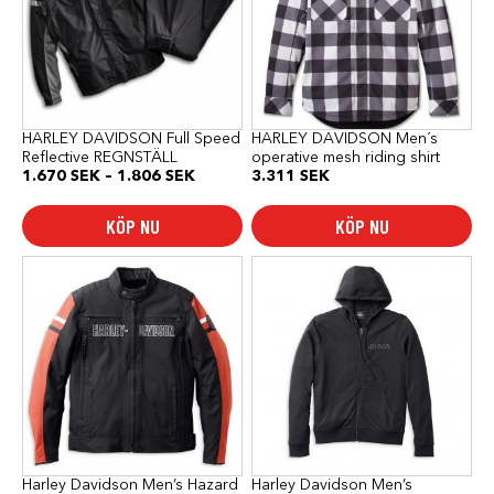
varianter.
varianter.
De
De
olika
olika
alternativen
alternativen
kan
kan
väljas
väljas
på
på
produktsidan
produktsidan
HARLEY DAVIDSON Full Speed
HARLEY DAVIDSON Men´s
Reflective REGNSTÄLL
operative mesh riding shirt
Prisintervall:
1.670
SEK
–
1.806
SEK
3.311
SEK
1.670 SEK
till
KÖP NU
KÖP NU
1.806 SEK
Den
Den
här
här
produkten
produkten
har
har
flera
flera
varianter.
varianter.
De
De
olika
olika
alternativen
alternativen
kan
kan
väljas
väljas
på
på
produktsidan
produktsidan
Harley Davidson Men’s Hazard
Harley Davidson Men’s