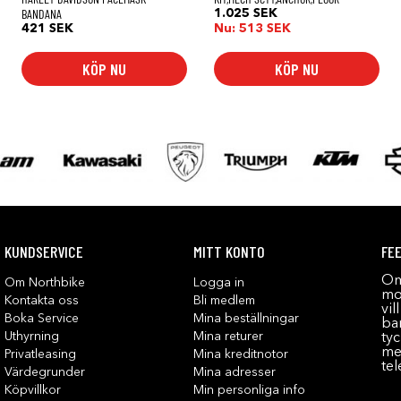
BANDANA
1.025
SEK
421
SEK
Nu:
513
SEK
KÖP NU
KÖP NU
KUNDSERVICE
MITT KONTO
FE
Om
Om Northbike
Logga in
mot
Kontakta oss
Bli medlem
vil
Boka Service
Mina beställningar
bar
Uthyrning
Mina returer
tyc
me
Privatleasing
Mina kreditnotor
tel
Värdegrunder
Mina adresser
Köpvillkor
Min personliga info