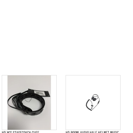
HD W’S STAGECOACH CUFF
HD BOOM! AUDIO HALF HELMET MUSIC