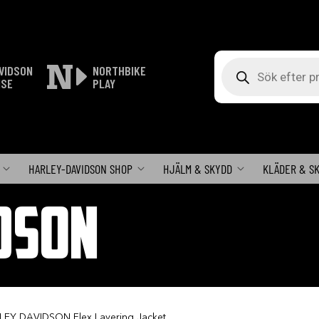
Produktsökning
VIDSON
NORTHBIKE
ISE
PLAY
HARLEY-DAVIDSON SHOP
HJÄLM & SKYDD
KLÄDER & S
DSON
LEY DAVIDSON Flex Layering Jacket