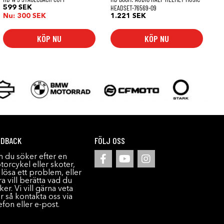
HEADSET-76569-09
599
SEK
Nu:
300
SEK
1.221
SEK
KÖP NU
KÖP NU
EDBACK
FÖLJ OSS
 du söker efter en
orcykel eller skoter,
l lösa ett problem, eller
a vill berätta vad du
ker. Vi vill gärna veta
r så kontakta oss via
efon eller e-post.