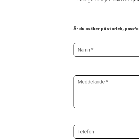
• Designdetaljer: Allover quil
Är du osäker på storlek, passfor