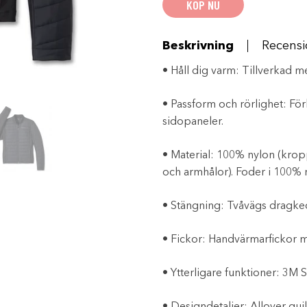
KÖP NU
mängd
Beskrivning
Recensi
• Håll dig varm: Tillverkad me
• Passform och rörlighet: F
sidopaneler.
• Material: 100% nylon (krop
och armhålor). Foder i 100% 
• Stängning: Tvåvägs dragked
• Fickor: Handvärmarfickor 
•
Ytterligare funktioner: 3M S