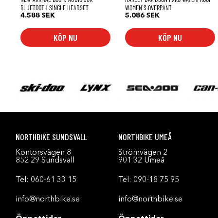
produktsidan
BLUETOOTH SINGLE HEADSET
WOMEN´S OVERPANT
4.588
SEK
5.086
SEK
KÖP NU
KÖP NU
NORTHBIKE SUNDSVALL
NORTHBIKE UMEÅ
Kontorsvägen 8
Strömvägen 2
852 29 Sundsvall
901 32 Umeå
Tel:
060-61 33 15
Tel:
090-18 75 95
info@northbike.se
info@northbike.se