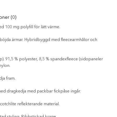
oner (0)
d 100 mg polyfill för lätt värme.
örböjda ärmar. Hybridbyggd med fleecearmhålor och
p). 91,5 % polyester, 8,5 % spandexfleece (sidopaneler
nylon.
ja fram.
med dragkedja med packbar fickpåse ingår.
cotchlite reflekterande material.