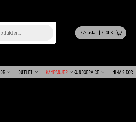
0
Artiklar
|
0 SEK
KOR
OUTLET
KAMPANJER
KUNDSERVICE
MINA SIDOR