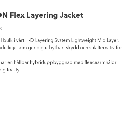
 Flex Layering Jacket
X
ill bulk i vårt H-D Layering System Lightweight Mid Layer.
odullinje som ger dig utbytbart skydd och stilalternativ för
r har en hållbar hybriduppbyggnad med fleecearmhålor
ig toasty.
ntervall:
5 SEK
6 SEK