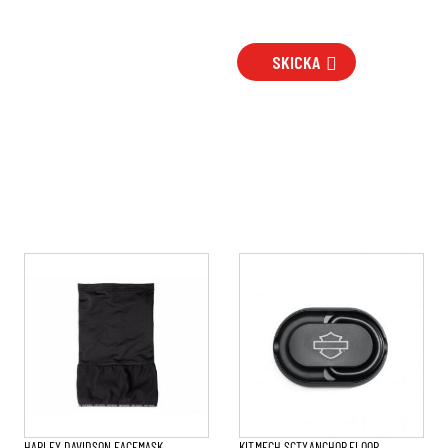
SKICKA
HARLEY DAVIDSON FACEMASK
KIT,MECH SCTY,ANCHOR,FLOOR