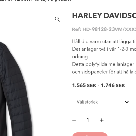
HARLEY DAVIDSON
Ref:
HD-98128-23VM/XXX
Håll dig varm utan att lägga t
Det är lager två i vår 1-2-3 m
ridning.
Detta polyfyllda mellanlage
och sidopaneler för att hålla d
Prisi
1.565
SEK
–
1.746
SEK
1.56
till
1.74
HARLEY
DAVIDSON
Flex
Layering
Jacket