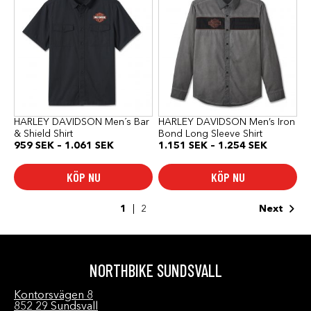
produkten
produkten
har
har
flera
flera
varianter.
varianter.
De
De
olika
olika
alternativen
alternativen
kan
kan
väljas
väljas
på
på
produktsidan
produktsidan
HARLEY DAVIDSON Men´s Bar
HARLEY DAVIDSON Men’s Iron
& Shield Shirt
Bond Long Sleeve Shirt
Prisintervall:
Prisinterv
959
SEK
–
1.061
SEK
1.151
SEK
–
1.254
SEK
959 SEK
1.151 SE
till
till
KÖP NU
KÖP NU
1.061 SEK
1.254 SE
1
2
Next
NORTHBIKE SUNDSVALL
Kontorsvägen 8
852 29 Sundsvall