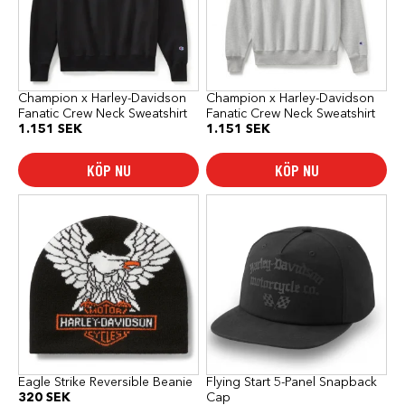
De
De
olika
olika
alternativen
alternativen
kan
kan
väljas
väljas
på
på
produktsidan
produktsidan
Champion x Harley-Davidson
Champion x Harley-Davidson
Fanatic Crew Neck Sweatshirt
Fanatic Crew Neck Sweatshirt
1.151
SEK
1.151
SEK
KÖP NU
KÖP NU
Eagle Strike Reversible Beanie
Flying Start 5-Panel Snapback
320
SEK
Cap