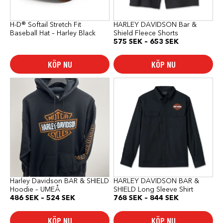
väljas
väljas
på
på
produktsidan
produktsidan
H-D® Softail Stretch Fit
HARLEY DAVIDSON Bar &
Baseball Hat – Harley Black
Shield Fleece Shorts
Prisintervall:
575
SEK
–
653
SEK
575 SEK
till
KÖP NU
KÖP NU
653 SEK
Den
Den
här
här
produkten
produkten
har
har
flera
flera
varianter.
varianter.
De
De
olika
olika
alternativen
alternativen
kan
kan
väljas
väljas
på
på
produktsidan
produktsidan
Harley Davidson BAR & SHIELD
HARLEY DAVIDSON BAR &
Hoodie – UMEÅ
SHIELD Long Sleeve Shirt
Prisintervall:
Prisintervall:
486
SEK
–
524
SEK
768
SEK
–
844
SEK
486 SEK
768 SEK
till
till
KÖP NU
KÖP NU