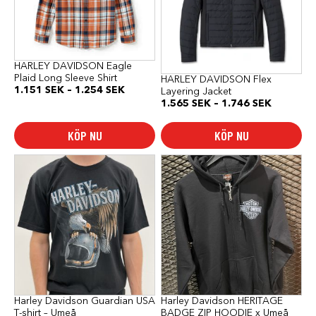
De
De
olika
olika
alternativen
alternativen
kan
kan
väljas
väljas
på
på
HARLEY DAVIDSON Eagle
produktsidan
produktsidan
Plaid Long Sleeve Shirt
HARLEY DAVIDSON Flex
Prisintervall:
1.151
SEK
–
1.254
SEK
Layering Jacket
1.151 SEK
Prisinterv
1.565
SEK
–
1.746
SEK
till
1.565 SE
1.254 SEK
till
KÖP NU
KÖP NU
1.746 SE
Den
Den
här
här
produkten
produkten
har
har
flera
flera
varianter.
varianter.
De
De
olika
olika
alternativen
alternativen
kan
kan
väljas
väljas
på
på
produktsidan
produktsidan
Harley Davidson Guardian USA
Harley Davidson HERITAGE
T-shirt – Umeå
BADGE ZIP HOODIE x Umeå