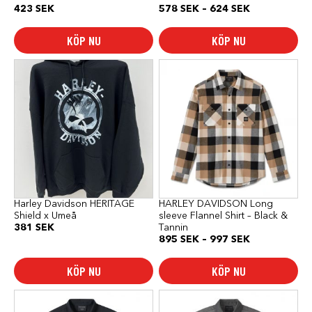
Prisintervall:
423
SEK
578
SEK
–
624
SEK
578 SEK
till
KÖP NU
KÖP NU
624 SEK
Den
Den
här
här
produkten
produkten
har
har
flera
flera
varianter.
varianter.
De
De
olika
olika
alternativen
alternativen
kan
kan
väljas
väljas
på
på
produktsidan
produktsidan
Harley Davidson HERITAGE
HARLEY DAVIDSON Long
Shield x Umeå
sleeve Flannel Shirt – Black &
381
SEK
Tannin
Prisintervall:
895
SEK
–
997
SEK
895 SEK
till
KÖP NU
KÖP NU
997 SEK
Den
Den
här
här