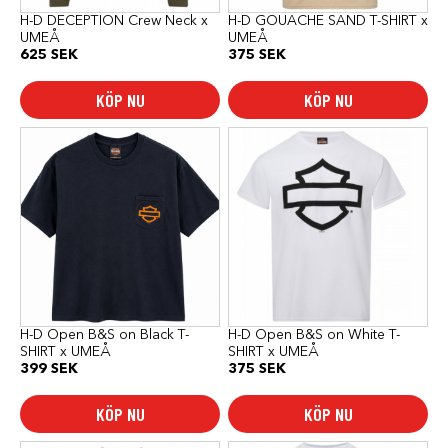
produktsidan
produktsidan
H-D DECEPTION Crew Neck x
H-D GOUACHE SAND T-SHIRT x
UMEÅ
UMEÅ
625
SEK
375
SEK
KÖP NU
KÖP NU
Den
Den
här
här
produkten
produkten
har
har
flera
flera
varianter.
varianter.
De
De
olika
olika
alternativen
alternativen
kan
kan
väljas
väljas
på
på
produktsidan
produktsidan
H-D Open B&S on Black T-
H-D Open B&S on White T-
SHIRT x UMEÅ
SHIRT x UMEÅ
399
SEK
375
SEK
KÖP NU
KÖP NU