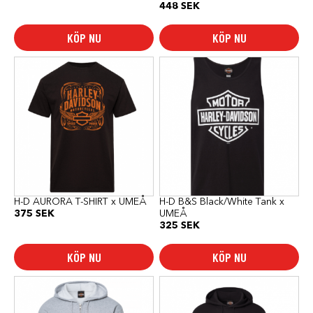
448
SEK
KÖP NU
KÖP NU
Den
Den
här
här
produkten
produkten
har
har
flera
flera
varianter.
varianter.
De
De
olika
olika
alternativen
alternativen
kan
kan
väljas
väljas
på
på
produktsidan
produktsidan
H-D AURORA T-SHIRT x UMEÅ
H-D B&S Black/White Tank x
375
SEK
UMEÅ
325
SEK
KÖP NU
KÖP NU
Den
Den
här
här
produkten
produkten