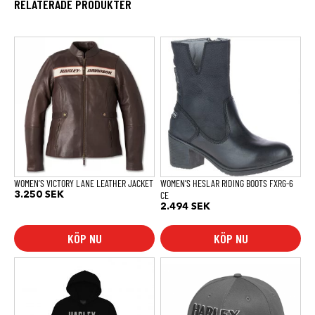
RELATERADE PRODUKTER
Den
Den
här
här
produkten
produkten
har
har
flera
flera
varianter.
varianter.
De
De
olika
olika
alternativen
alternativen
kan
kan
väljas
väljas
på
på
produktsidan
produktsidan
WOMEN’S VICTORY LANE LEATHER JACKET
WOMEN’S HESLAR RIDING BOOTS FXRG-6
CE
3.250
SEK
2.494
SEK
KÖP NU
KÖP NU
Den
här
produkten
har
flera