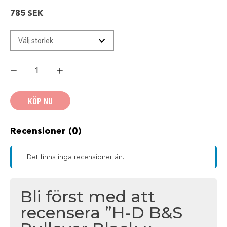
785
SEK
H-
D
B&S
Pullover
Black
KÖP NU
x
UMEÅ
mängd
Recensioner (0)
Det finns inga recensioner än.
Bli först med att
recensera ”H-D B&S