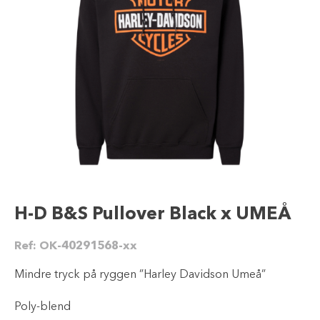
H-D B&S Pullover Black x UMEÅ
Ref:
OK-40291568-xx
Mindre tryck på ryggen ”Harley Davidson Umeå”
Poly-blend