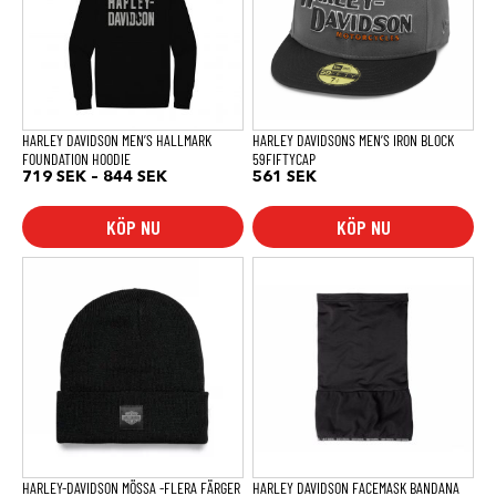
varianter.
De
olika
alternativen
kan
väljas
på
produktsidan
HARLEY DAVIDSON MEN’S HALLMARK
HARLEY DAVIDSONS MEN’S IRON BLOCK
FOUNDATION HOODIE
59FIFTYCAP
Prisintervall:
719
SEK
–
844
SEK
561
SEK
719 SEK
till
KÖP NU
KÖP NU
844 SEK
Den
här
produkten
har
flera
varianter.
De
olika
alternativen
kan
väljas
på
produktsidan
HARLEY-DAVIDSON MÖSSA -FLERA FÄRGER
HARLEY DAVIDSON FACEMASK BANDANA