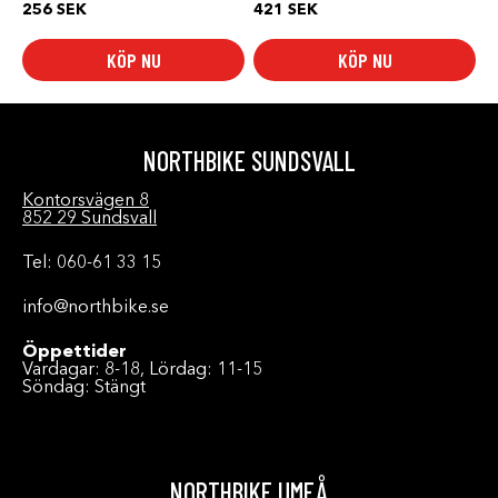
256
SEK
421
SEK
KÖP NU
KÖP NU
NORTHBIKE SUNDSVALL
Kontorsvägen 8
852 29 Sundsvall
Tel: 060-61 33 15
info@northbike.se
Öppettider
Vardagar: 8-18, Lördag: 11-15
Söndag: Stängt
NORTHBIKE UMEÅ