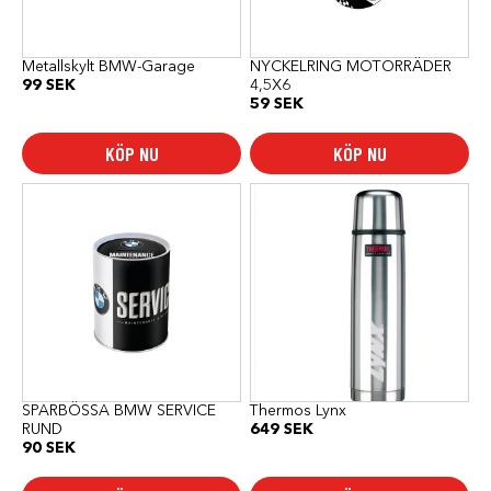
Metallskylt BMW-Garage
NYCKELRING MOTORRÄDER
99
SEK
4,5X6
59
SEK
KÖP NU
KÖP NU
SPARBÖSSA BMW SERVICE
Thermos Lynx
RUND
649
SEK
90
SEK