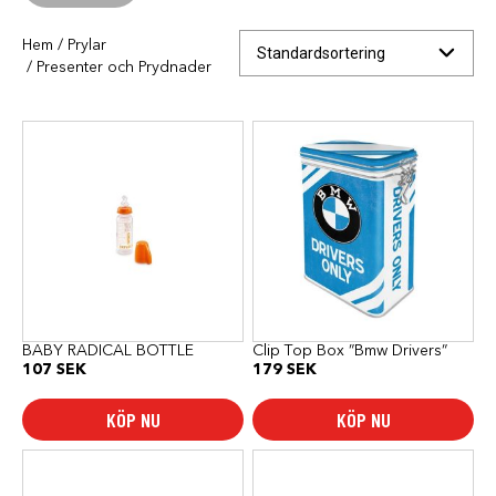
Hem
/
Prylar
/ Presenter och Prydnader
BABY RADICAL BOTTLE
Clip Top Box ”Bmw Drivers”
107
SEK
179
SEK
KÖP NU
KÖP NU