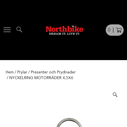
Skip
to
content
0
|
Hem
/
Prylar
/
Presenter och Prydnader
/ NYCKELRING MOTORRÄDER 4,5X6