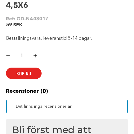
4,5X6
Ref:
OD-NA48017
59
SEK
Beställningsvara, leveranstid 5-14 dagar.
NYCKELRING
MOTORRÄDER
4,5X6
mängd
KÖP NU
Recensioner (0)
Det finns inga recensioner än.
Bli först med att