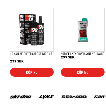
HD K&N AIR FILTER CARE SERVICE KIT
MOTOREX MTX POWER SYNT 4T 10W/50
–
299
SEK
239
SEK
KÖP NU
KÖP NU