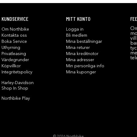
KUNDSERVICE
MITT KONTO
FE
Om
Om Northbike
Logga in
mot
Kontakta oss
Bli medlem
vil
Boka Service
Mina beställningar
bar
Uthyrning
Mina returer
tyc
me
Privatleasing
Mina kreditnotor
tel
Värdegrunder
Mina adresser
Köpvillkor
Min personliga info
Integritetspolicy
Mina kuponger
Harley-Davidson
Shop In Shop
Northbike Play
© 2026 Northbike