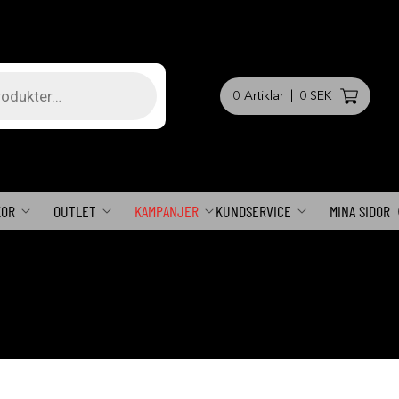
0
Artiklar
|
0 SEK
KOR
OUTLET
KAMPANJER
KUNDSERVICE
MINA SIDOR