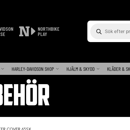
Produktsökning
VIDSON
NORTHBIKE
ISE
PLAY
HARLEY-DAVIDSON SHOP
HJÄLM & SKYDD
KLÄDER & S
BEHÖR
LTER COVER 65SX