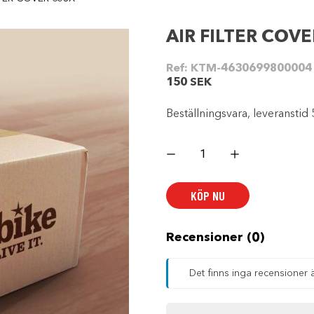
AIR FILTER COVE
Ref:
KTM-4630699800004
150
SEK
Beställningsvara, leveranstid 
AIR
FILTER
COVER
65SX
mängd
KÖP NU
Recensioner (0)
Det finns inga recensioner 