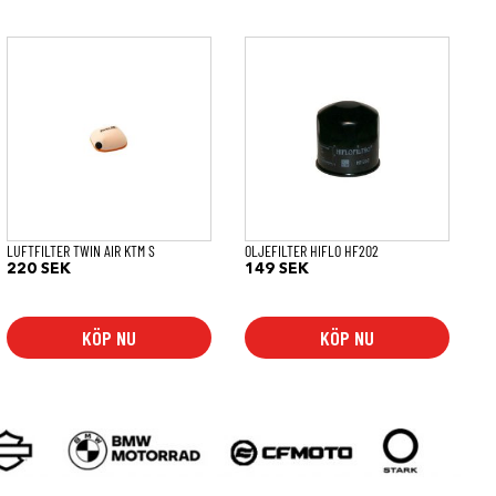
LUFTFILTER TWIN AIR KTM S
OLJEFILTER HIFLO HF202
220
SEK
149
SEK
KÖP NU
KÖP NU