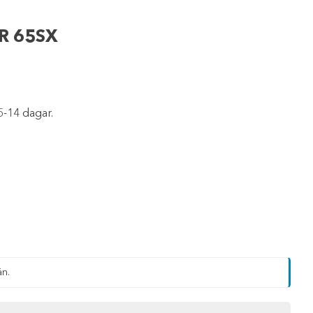
R 65SX
5-14 dagar.
än.