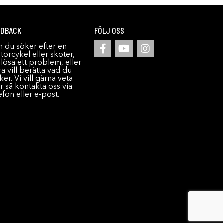
EDBACK
FÖLJ OSS
 du söker efter en
orcykel eller skoter,
l lösa ett problem, eller
a vill berätta vad du
ker. Vi vill gärna veta
r så kontakta oss via
efon eller e-post.