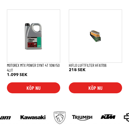
MOTOREX MTX POWER SYNT 4T 10W/50
HIFLO LUFTFILTER HFA1706
4LIT
218
SEK
1.099
SEK
KÖP NU
KÖP NU