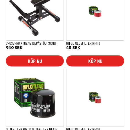
CROSSPRO XTREME DEPÅSTÖD, SVART
HIFLO OLJEFILTER HF113
940
SEK
45
SEK
KÖP NU
KÖP NU
OLJEFILTER HIFLO OLJEFILTER HF138
HIFLO OLJEFILTER HF116