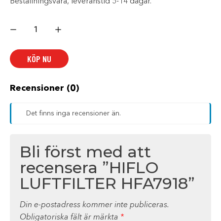
Beställningsvara, leveranstid 5-14 dagar.
HIFLO
LUFTFILTER
HFA7918
mängd
KÖP NU
Recensioner (0)
Det finns inga recensioner än.
Bli först med att
recensera ”HIFLO
LUFTFILTER HFA7918”
Din e-postadress kommer inte publiceras.
Obligatoriska fält är märkta
*