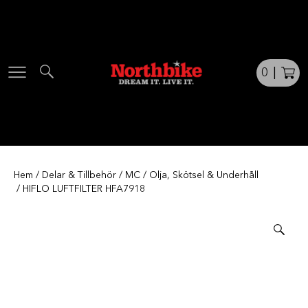
Skip
to
content
0
|
Hem
/
Delar & Tillbehör
/
MC
/
Olja, Skötsel & Underhåll
/ HIFLO LUFTFILTER HFA7918