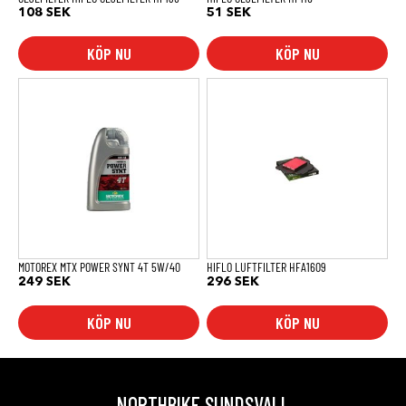
108
SEK
51
SEK
KÖP NU
KÖP NU
MOTOREX MTX POWER SYNT 4T 5W/40
HIFLO LUFTFILTER HFA1609
249
SEK
296
SEK
KÖP NU
KÖP NU
NORTHBIKE SUNDSVALL