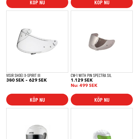
KÖP NU
KÖP NU
Den
här
produkten
har
flera
varianter.
De
olika
alternativen
kan
väljas
på
produktsidan
VISIR SHOEI X-SPIRIT III
CW-1 WITH PIN SPECTRA SIL
Prisintervall:
380
SEK
–
629
SEK
1.129
SEK
380 SEK
Nu:
499
SEK
till
629 SEK
KÖP NU
KÖP NU
Den
här
produkten
har
flera
varianter.