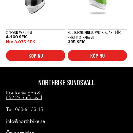
De
olika
alternativen
kan
väljas
på
produktsidan
SIMPSON VENOM VIT
HJC HJ-26, PINLOCKVISIR, KLART, FÖR
RPHA 11 & RPHA 70
4.100
SEK
Nu:
3.075
SEK
395
SEK
KÖP NU
KÖP NU
NORTHBIKE SUNDSVALL
Kontorsvägen 8
852 29 Sundsvall
Tel: 060-61 33 15
info@northbike.se