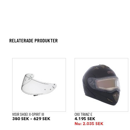
RELATERADE PRODUKTER
Den
Den
här
här
produkten
produkten
har
har
flera
flera
varianter.
varianter.
De
De
olika
olika
alternativen
alternativen
kan
kan
väljas
väljas
på
på
VISIR SHOEI X-SPIRIT III
CKX TRANZ E
produktsidan
produktsidan
Prisintervall:
380
SEK
–
629
SEK
4.195
SEK
380 SEK
Nu:
2.035
SEK
till