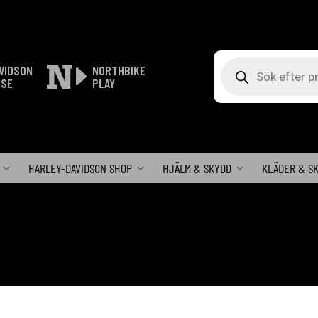
Produktsökning
VIDSON
NORTHBIKE
ISE
PLAY
HARLEY-DAVIDSON SHOP
HJÄLM & SKYDD
KLÄDER & S