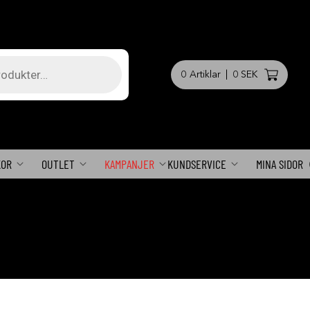
0
Artiklar
|
0 SEK
KOR
OUTLET
KAMPANJER
KUNDSERVICE
MINA SIDOR