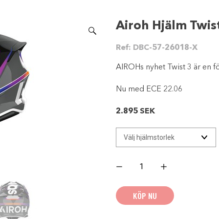
Airoh Hjälm Twist
Ref:
DBC-57-26018-X
AIROHs nyhet Twist 3 är en f
Nu med ECE 22.06
2.895
SEK
Airoh
Hjälm
Twist
3
Hustle
KÖP NU
glansig
mängd