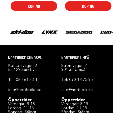
629 SEK
KÖP NU
KÖP NU
NORTHBIKE SUNDSVALL
NORTHBIKE UMEÅ
Kontorsvägen 8
Strömvägen 2
852 29 Sundsvall
901 32 Umeå
Tel:
060-61 33 15
Tel:
090-18 75 95
info@northbike.se
info@northbike.se
Öppettider
Öppettider
Vardagar: 8-18
Vardagar: 8-18
Lördag: 11-15
Lördag: 11-15
Söndag: Stängt
Söndag: Stängt