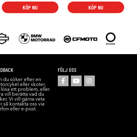
KÖP NU
KÖP NU
EDBACK
FÖLJ OSS
 du söker efter en
orcykel eller skoter,
l lösa ett problem, eller
a vill berätta vad du
ker. Vi vill gärna veta
r så kontakta oss via
efon eller e-post.