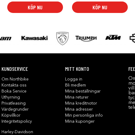
KÖP NU
KÖP NU
KUNDSERVICE
MITT KONTO
FE
Om
Om Northbike
Logga in
mot
Kontakta oss
Bli medlem
vil
Boka Service
Mina beställningar
bar
Uthyrning
Mina returer
tyc
me
Privatleasing
Mina kreditnotor
tel
Värdegrunder
Mina adresser
Köpvillkor
Min personliga info
Integritetspolicy
Mina kuponger
Harley-Davidson