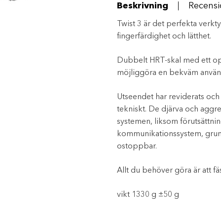
Beskrivning
Recensi
Twist 3 är det perfekta verkt
fingerfärdighet och lätthet.
Dubbelt HRT-skal med ett opti
möjliggöra en bekväm använd
Utseendet har reviderats och f
tekniskt. De djärva och aggr
systemen, liksom förutsättning
kommunikationssystem, grun
ostoppbar.
Allt du behöver göra är att fä
vikt 1330 g ±50 g