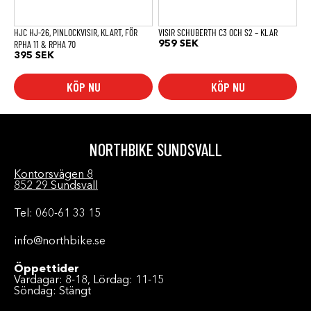
väljas
på
produktsidan
HJC HJ-26, PINLOCKVISIR, KLART, FÖR
VISIR SCHUBERTH C3 OCH S2 – KLAR
RPHA 11 & RPHA 70
959
SEK
395
SEK
KÖP NU
KÖP NU
NORTHBIKE SUNDSVALL
Kontorsvägen 8
852 29 Sundsvall
Tel: 060-61 33 15
info@northbike.se
Öppettider
Vardagar: 8-18, Lördag: 11-15
Söndag: Stängt