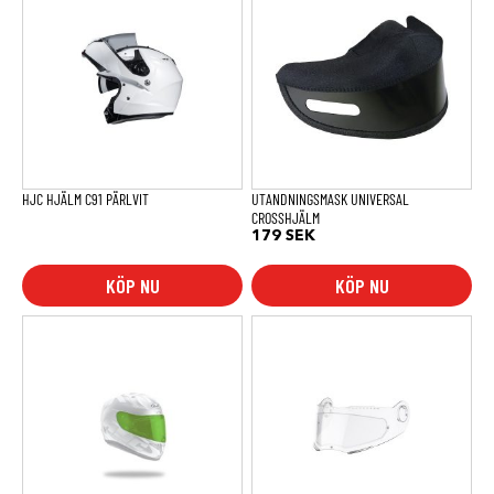
HJC HJÄLM C91 PÄRLVIT
UTANDNINGSMASK UNIVERSAL
CROSSHJÄLM
179
SEK
KÖP NU
KÖP NU
Den
här
produkten
har
flera
varianter.
De
olika
alternativen
kan