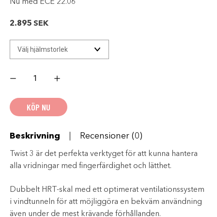
Nu med ECE 22.06
2.895
SEK
AIROH
TWIST
3
-
King
KÖP NU
Röd
Gloss
mängd
Beskrivning
Recensioner (0)
Twist 3 är det perfekta verktyget för att kunna hantera
alla vridningar med fingerfärdighet och lätthet.
Dubbelt HRT-skal med ett optimerat ventilationssystem
i vindtunneln för att möjliggöra en bekväm användning
även under de mest krävande förhållanden.