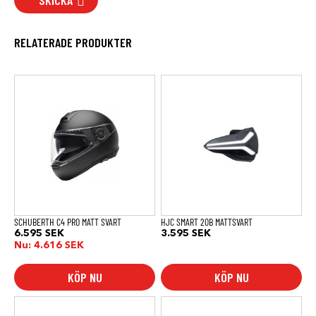
RELATERADE PRODUKTER
Den
här
produkten
har
flera
varianter.
De
olika
alternativen
kan
väljas
på
produktsidan
SCHUBERTH C4 PRO MATT SVART
HJC SMART 20B MATTSVART
6.595
SEK
3.595
SEK
Nu:
4.616
SEK
KÖP NU
KÖP NU