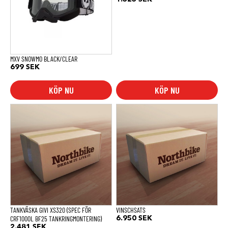
MXV SNOWMO BLACK/CLEAR
699
SEK
KÖP NU
KÖP NU
TANKVÄSKA GIVI XS320 (SPEC FÖR
VINSCHSATS
CRF1000L BF25 TANKRINGMONTERING)
6.950
SEK
2.481
SEK