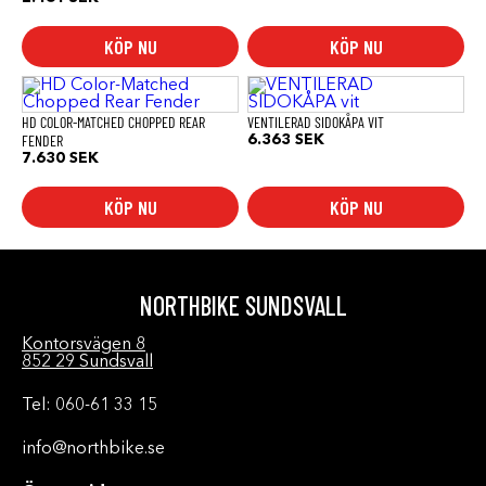
KÖP NU
KÖP NU
HD COLOR-MATCHED CHOPPED REAR
VENTILERAD SIDOKÅPA VIT
FENDER
6.363
SEK
7.630
SEK
KÖP NU
KÖP NU
NORTHBIKE SUNDSVALL
Kontorsvägen 8
852 29 Sundsvall
Tel: 060-61 33 15
info@northbike.se