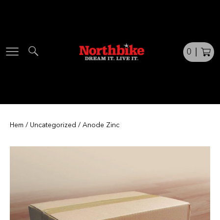
Skip
to
content
0
|
Hem
/
Uncategorized
/ Anode Zinc