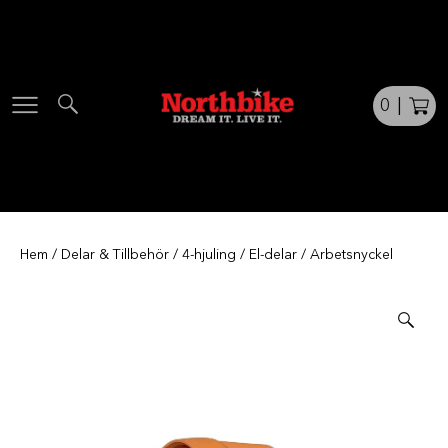
Skip
to
content
0
|
Hem
/
Delar & Tillbehör
/
4-hjuling
/
El-delar
/ Arbetsnyckel