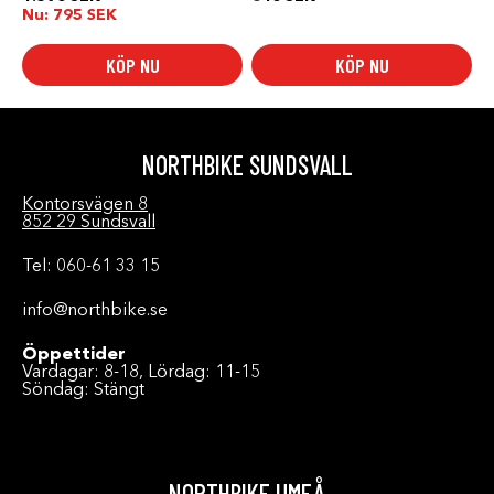
Nu:
795
SEK
KÖP NU
KÖP NU
NORTHBIKE SUNDSVALL
Kontorsvägen 8
852 29 Sundsvall
Tel: 060-61 33 15
info@northbike.se
Öppettider
Vardagar: 8-18, Lördag: 11-15
Söndag: Stängt
NORTHBIKE UMEÅ