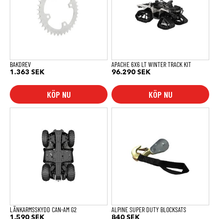
BAKDREV
APACHE 6X6 LT WINTER TRACK KIT
1.363
SEK
96.290
SEK
KÖP NU
KÖP NU
LÄNKARMSSKYDD CAN-AM G2
ALPINE SUPER DUTY BLOCKSATS
1.590
SEK
840
SEK