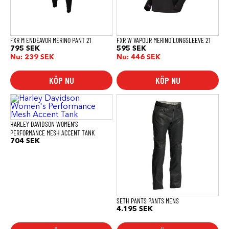
alternativen
alternativen
kan
kan
väljas
väljas
på
på
produktsidan
produktsidan
FXR M ENDEAVOR MERINO PANT 21
FXR W VAPOUR MERINO LONGSLEEVE 21
795
SEK
595
SEK
Nu:
239
SEK
Nu:
446
SEK
KÖP NU
KÖP NU
Den
Den
här
här
produkten
produkten
har
har
HARLEY DAVIDSON WOMEN’S
flera
flera
PERFORMANCE MESH ACCENT TANK
varianter.
varianter.
704
SEK
De
De
olika
olika
alternativen
alternativen
kan
kan
väljas
väljas
på
på
produktsidan
produktsidan
SETH PANTS PANTS MENS
4.195
SEK