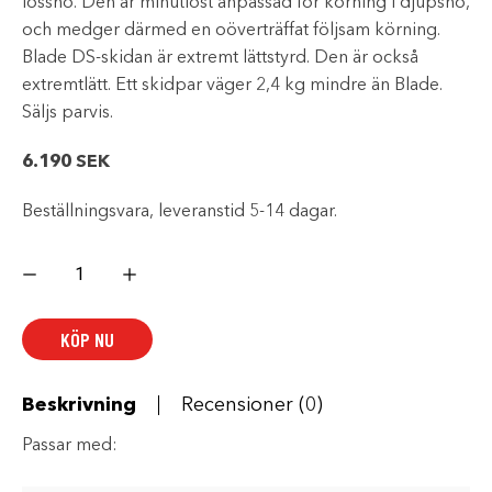
lössnö. Den är minutiöst anpassad för körning i djupsnö,
och medger därmed en oöverträffat följsam körning.
Blade DS-skidan är extremt lättstyrd. Den är också
extremtlätt. Ett skidpar väger 2,4 kg mindre än Blade.
Säljs parvis.
6.190
SEK
Beställningsvara, leveranstid 5-14 dagar.
BLADE
DS
SKIDOR
mängd
KÖP NU
Beskrivning
Recensioner (0)
Passar med: