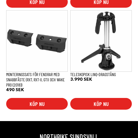
KÖP NU
KÖP NU
MONTERINGSSATS FÖR FENDRAR MED
TELESKOPISK LINQ-DRAGSTÅNG
SNABBFÄSTE (RXT, RXT-X, GTX OCH WAKE
3.990
SEK
PRO (2018))
490
SEK
KÖP NU
KÖP NU
NORTHBIKE SUNDSVALL