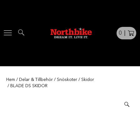
Skip
to
content
0
|
Hem
/
Delar & Tillbehör
/
Snöskoter
/
Skidor
/ BLADE DS SKIDOR