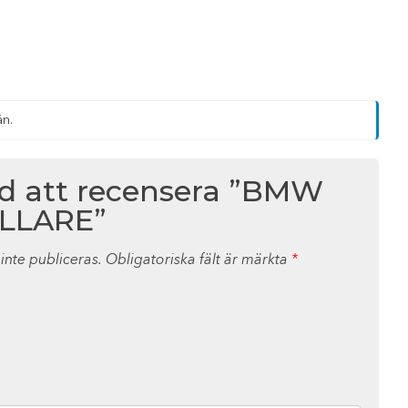
än.
ed att recensera ”BMW
LLARE”
nte publiceras.
Obligatoriska fält är märkta
*