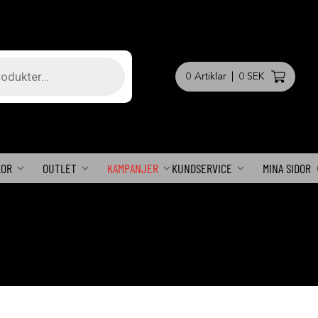
0
Artiklar
|
0 SEK
KOR
OUTLET
KAMPANJER
KUNDSERVICE
MINA SIDOR