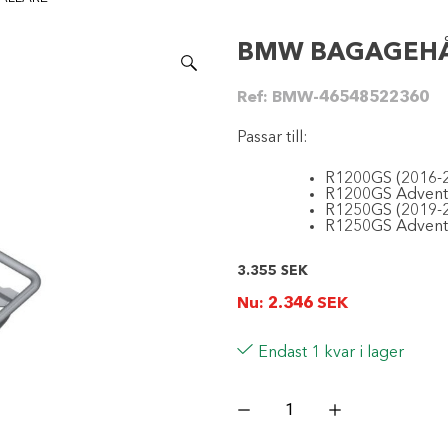
BMW BAGAGEHÅ
Ref:
BMW-46548522360
Passar till:
R1200GS (2016-
R1200GS Adventu
R1250GS (2019-
R1250GS Adventu
3.355
SEK
Nu:
2.346
SEK
Endast 1 kvar i lager
BMW
BAGAGEHÅLLARE
mängd