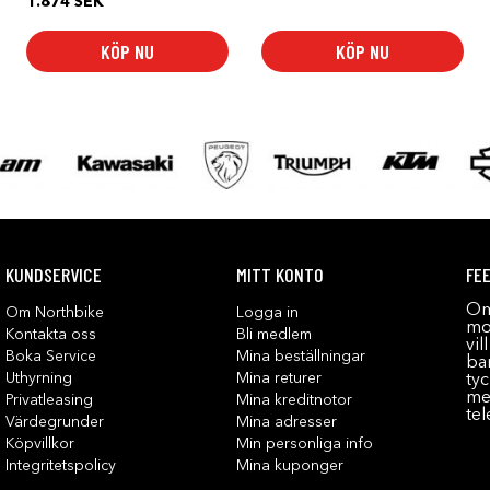
1.874
SEK
KÖP NU
KÖP NU
KUNDSERVICE
MITT KONTO
FE
Om
Om Northbike
Logga in
mot
Kontakta oss
Bli medlem
vil
Boka Service
Mina beställningar
bar
Uthyrning
Mina returer
tyc
me
Privatleasing
Mina kreditnotor
tel
Värdegrunder
Mina adresser
Köpvillkor
Min personliga info
Integritetspolicy
Mina kuponger