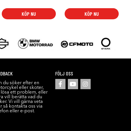
KÖP NU
KÖP NU
EDBACK
FÖLJ OSS
 du söker efter en
orcykel eller skoter,
l lösa ett problem, eller
a vill berätta vad du
ker. Vi vill gärna veta
r så kontakta oss via
efon eller e-post.