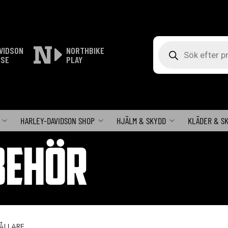
Produktsökning
VIDSON
NORTHBIKE
ISE
PLAY
HARLEY-DAVIDSON SHOP
HJÄLM & SKYDD
KLÄDER & S
BEHÖR
ÅLLARE