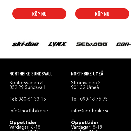
KÖP NU
KÖP NU
NORTHBIKE SUNDSVALL
NORTHBIKE UMEÅ
Kontorsvägen 8
Strömvägen 2
852 29 Sundsvall
901 32 Umeå
Tel:
060-61 33 15
Tel:
090-18 75 95
info@northbike.se
info@northbike.se
Öppettider
Öppettider
Vardagar: 8-18
Vardagar: 8-18