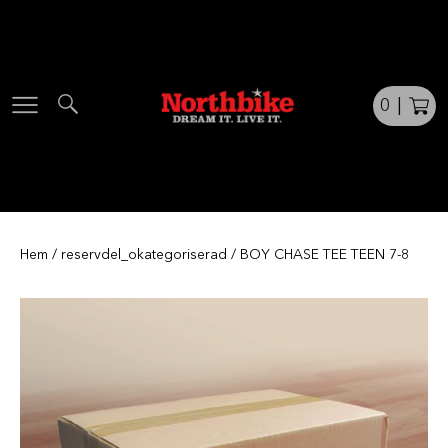
Skip
to
content
0
|
Hem
/
reservdel_okategoriserad
/ BOY CHASE TEE TEEN 7-8