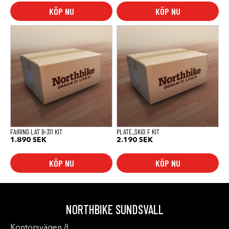
KÖP NU
KÖP NU
FAIRING LAT B-311 KIT
PLATE_SKID F KIT
1.890
SEK
2.190
SEK
KÖP NU
KÖP NU
NORTHBIKE SUNDSVALL
Kontorsvägen 8