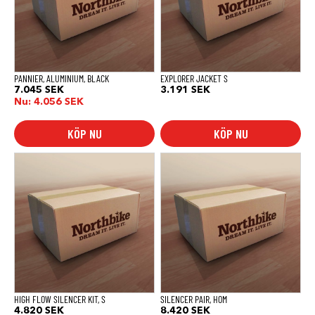
PANNIER, ALUMINIUM, BLACK
EXPLORER JACKET S
7.045
SEK
3.191
SEK
Nu:
4.056
SEK
KÖP NU
KÖP NU
HIGH FLOW SILENCER KIT, S
SILENCER PAIR, HOM
4.820
SEK
8.420
SEK