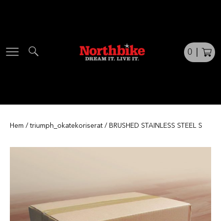
Skip
to
content
0
|
Hem
/
triumph_okatekoriserat
/ BRUSHED STAINLESS STEEL S