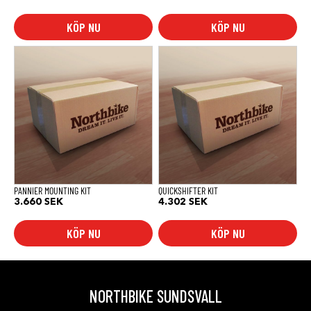
KÖP NU
KÖP NU
PANNIER MOUNTING KIT
QUICKSHIFTER KIT
3.660
SEK
4.302
SEK
KÖP NU
KÖP NU
NORTHBIKE SUNDSVALL