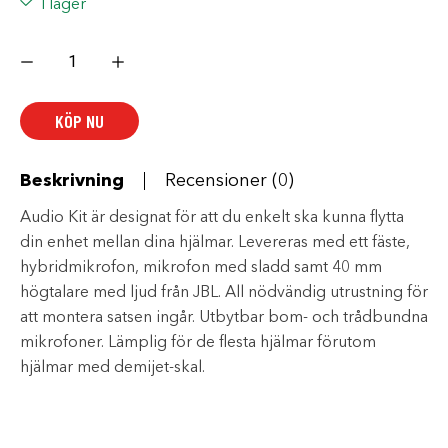
I lager
CARDO
FREECOM-
X/SPIRIT
2ND
HELMET
KÖP NU
JBL
KIT
mängd
Beskrivning
Recensioner (0)
Audio Kit är designat för att du enkelt ska kunna flytta
din enhet mellan dina hjälmar. Levereras med ett fäste,
hybridmikrofon, mikrofon med sladd samt 40 mm
högtalare med ljud från JBL. All nödvändig utrustning för
att montera satsen ingår. Utbytbar bom- och trådbundna
mikrofoner. Lämplig för de flesta hjälmar förutom
hjälmar med demijet-skal.