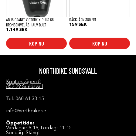
ABUS GRANIT VICTORY X-PLUS 68,
DÄCKJÄRN 380 MM
BROMSSKIVELÅS HALV BULT
159
SEK
1.149
SEK
KÖP NU
KÖP NU
NORTHBIKE SUNDSVALL
Kontorsvägen 8
852 29 Sundsvall
Tel: 060-61 33 15
info@northbike.se
Öppettider
Vardagar: 8-18, Lördag: 11-15
Söndag: Stängt