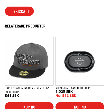
SKICKA
RELATERADE PRODUKTER
HARLEY DAVIDSONS MEN’S IRON BLOCK
KIT,MECH SCTY,ANCHOR,FLOOR
59FIFTYCAP
1.025
SEK
561
SEK
Nu:
513
SEK
KÖP NU
KÖP NU