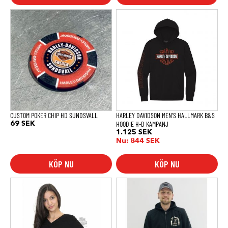
Den
här
produkten
har
flera
varianter.
De
olika
alternativen
kan
väljas
på
produktsidan
CUSTOM POKER CHIP HD SUNDSVALL
HARLEY DAVIDSON MEN’S HALLMARK B&S
HOODIE H-D KAMPANJ
69
SEK
1.125
SEK
Nu:
844
SEK
KÖP NU
KÖP NU
Den
Den
här
här
produkten
produkten
har
har
flera
flera
varianter.
varianter.