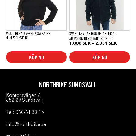
De
De
olika
olika
alternativen
alternativen
kan
kan
väljas
väljas
på
på
produktsidan
produktsidan
WOOL BLEND V-NECK SWEATER
SVART KEVLAR HOODIE ARTERIAL
ABRASION RESISTANT SLIM FIT
1.151
SEK
Prisinterv
1.806
SEK
–
2.031
SEK
1.806 SE
till
KÖP NU
KÖP NU
2.031 SE
NORTHBIKE SUNDSVALL
Kontorsvägen 8
852 29 Sundsvall
Tel: 060-61 33 15
info@northbike.se