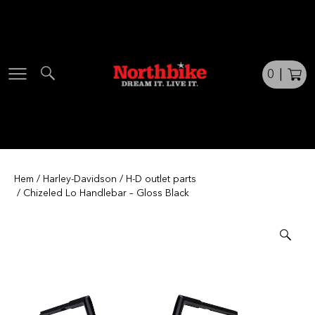
Skip
to
content
0
|
Hem
/
Harley-Davidson
/
H-D outlet parts
/ Chizeled Lo Handlebar – Gloss Black