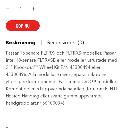
Chizeled
Lo
Handlebar
-
Gloss
KÖP NU
Black
mängd
Beskrivning
Recensioner (0)
Passar 15 senare FLTRX- och FLTRXS-modeller. Passar
inte ’18-senare FLTRXSE eller modeller utrustade med
21″ Knockout™ Wheel Kit P/N 43300494 eller
43300496. Alla modeller kräver separat inköp av
ytterligare komponenter. Passar inte CVO™-modeller.
Kompatibel med uppvärmda handtag (förutom FLHTK
Heated Handtag eller svarta gummiuppvärmda
handgrepp art.nr 56100034)