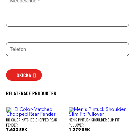
SKICKA
RELATERADE PRODUKTER
Den
här
produkten
HD COLOR-MATCHED CHOPPED REAR
MEN’S PINTUCK SHOULDER SLIM FIT
har
FENDER
PULLOVER
flera
7.630
SEK
1.279
SEK
varianter.