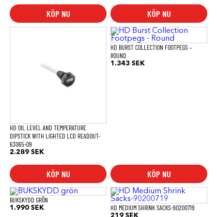
De
KÖP NU
KÖP NU
olika
alternativen
kan
väljas
på
HD BURST COLLECTION FOOTPEGS –
produktsidan
ROUND
1.343
SEK
HD OIL LEVEL AND TEMPERATURE
DIPSTICK WITH LIGHTED LCD READOUT-
63065-09
2.289
SEK
KÖP NU
KÖP NU
BUKSKYDD GRÖN
HD MEDIUM SHRINK SACKS-90200719
1.990
SEK
219
SEK