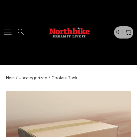
Skip
to
content
0
|
Hem
/
Uncategorized
/ Coolant Tank