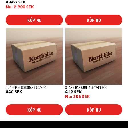
4.489
SEK
Nu:
2.900
SEK
KÖP NU
KÖP NU
DUNLOP SCOOTSMART 90/90-1
SLANG BAKHJUL ALT 17-810-64
840
SEK
419
SEK
Nu:
356
SEK
KÖP NU
KÖP NU