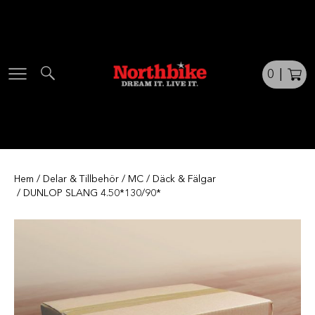
Skip
to
content
0
|
Hem
/
Delar & Tillbehör
/
MC
/
Däck & Fälgar
/ DUNLOP SLANG 4.50*130/90*