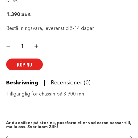
REX².
1.390
SEK
Beställningsvara, leveranstid 5-14 dagar.
Förstärkt
stötfångare
för
dragkrok
-
KÖP NU
2
mängd
Beskrivning
Recensioner (0)
Tillgänglig för chassin på 3 900 mm.
Är du osäker på storlek, passform eller vad varan passar till,
maila oss. Svar inom 24h!