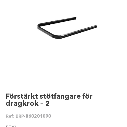
Förstärkt stötfångare för
dragkrok – 2
Ref:
BRP-860201090