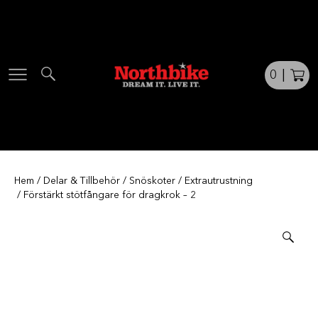
Skip
to
content
0
|
Hem
/
Delar & Tillbehör
/
Snöskoter
/
Extrautrustning
/ Förstärkt stötfångare för dragkrok – 2