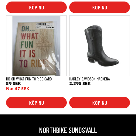
2.031 SEK
KÖP NU
KÖP NU
Den
här
produkten
har
flera
varianter.
De
olika
alternativen
kan
väljas
på
produktsidan
HD OH WHAT FUN TO RIDE CARD
HARLEY DAVIDSON MACKENA
59
SEK
2.395
SEK
Nu:
47
SEK
KÖP NU
KÖP NU
NORTHBIKE SUNDSVALL