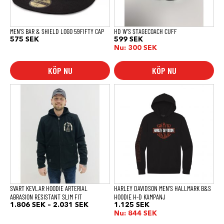
kan
väljas
på
produktsidan
MEN’S BAR & SHIELD LOGO 59FIFTY CAP
HD W’S STAGECOACH CUFF
575
SEK
599
SEK
Nu:
300
SEK
KÖP NU
KÖP NU
Den
Den
här
här
produkten
produkten
har
har
flera
flera
varianter.
varianter.
De
De
olika
olika
alternativen
alternativen
kan
kan
väljas
väljas
på
på
produktsidan
produktsidan
SVART KEVLAR HOODIE ARTERIAL
HARLEY DAVIDSON MEN’S HALLMARK B&S
ABRASION RESISTANT SLIM FIT
HOODIE H-D KAMPANJ
Prisintervall:
1.806
SEK
–
2.031
SEK
1.125
SEK
1.806 SEK
Nu:
844
SEK
till