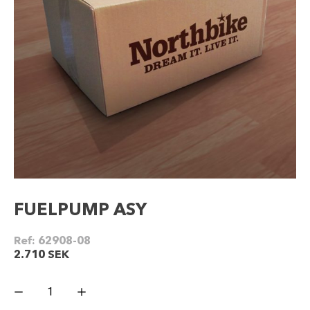
FUELPUMP ASY
Ref:
62908-08
2.710
SEK
FUELPUMP
ASY
mängd