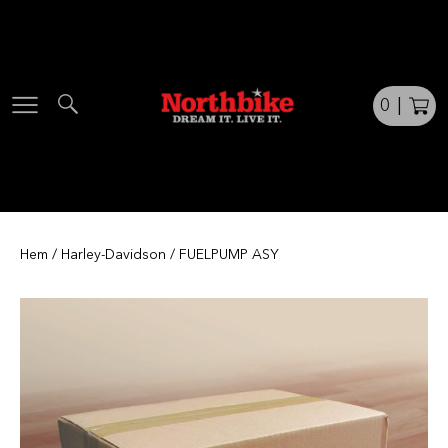
Skip
to
content
0
|
Hem
/
Harley-Davidson
/ FUELPUMP ASY