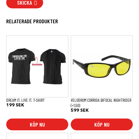
SKICKA
RELATERADE PRODUKTER
Den
här
produkten
har
flera
varianter.
De
olika
alternativen
kan
väljas
på
produktsidan
DREAM IT. LIVE IT. T-SHIRT
VELODROM CORRIDA BIFOCAL NIGHTRIDER
(+1,50)
199
SEK
599
SEK
KÖP NU
KÖP NU
Den