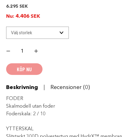
6.295
SEK
Nu:
4.406
SEK
FXR
CX
Lite
Skoteroverall
Black/Mint
KÖP NU
Fade
mängd
Beskrivning
Recensioner (0)
FODER
Skalmodell utan foder
Foderskala: 2 / 10
YTTERSKAL
Slitstarkt 300D polyestertyg med HydrX™ membran