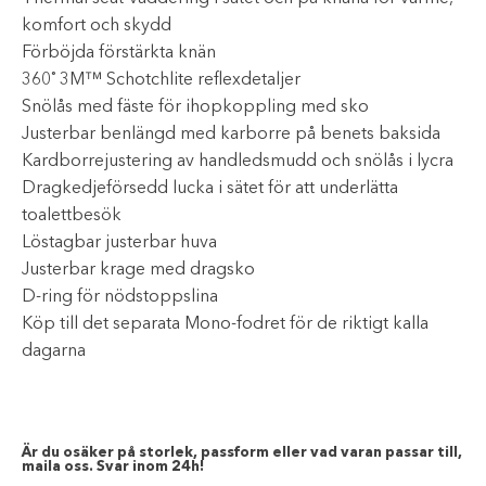
komfort och skydd
Förböjda förstärkta knän
360˚ 3M™ Schotchlite reflexdetaljer
Snölås med fäste för ihopkoppling med sko
Justerbar benlängd med karborre på benets baksida
Kardborrejustering av handledsmudd och snölås i lycra
Dragkedjeförsedd lucka i sätet för att underlätta
toalettbesök
Löstagbar justerbar huva
Justerbar krage med dragsko
D-ring för nödstoppslina
Köp till det separata Mono-fodret för de riktigt kalla
dagarna
Är du osäker på storlek, passform eller vad varan passar till,
maila oss. Svar inom 24h!