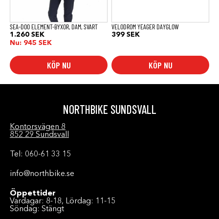
väljas
på
produktsidan
SEA-DOO ELEMENT-BYXOR, DAM, SVART
VELODROM YEAGER DAYGLOW
1.260
SEK
399
SEK
Nu:
945
SEK
KÖP NU
KÖP NU
NORTHBIKE SUNDSVALL
Kontorsvägen 8
852 29 Sundsvall
Tel: 060-61 33 15
info@northbike.se
Öppettider
Vardagar: 8-18, Lördag: 11-15
Söndag: Stängt