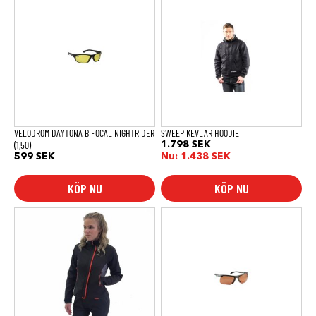
här
produkten
har
flera
varianter.
De
olika
alternativen
kan
väljas
på
produktsidan
VELODROM DAYTONA BIFOCAL NIGHTRIDER
SWEEP KEVLAR HOODIE
(1,50)
1.798
SEK
599
SEK
Nu:
1.438
SEK
KÖP NU
KÖP NU
Den
här
produkten
har
flera
varianter.
De
olika
alternativen
kan