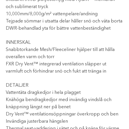
och sublimerat tryck
10,000mm/8,000g/m² vattenpelare/andning
Tejpade sömmar i utsatta delar håller snö och väta borta
DWR-behandlad yta för bättre vattenbeständighet
INNERSKAL
Snabbtorkande Mesh/Fleeceliner hjälper till att hålla
overallen varm och torr
FXR Dry Vent™ integrerad ventilation släpper ut
varmluft och förhindrar snö och fukt att tränga in
DETALJER
Vattentäta dragkedjor i hela plagget
Knähöga bendragkedjor med invändig vindslå och
knäppning längst ner på benet
Dry Vent™ ventilationsöppningar överkropp och ben
Invändiga justerbara hängslen
Thermal seat-vaddering i sätet och på knäna för värme,