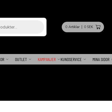
0
Artiklar
|
0 SEK
KOR
OUTLET
KAMPANJER
KUNDSERVICE
MINA SIDOR