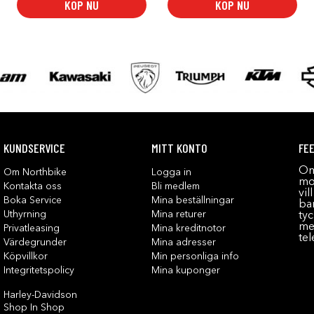
KÖP NU
KÖP NU
KUNDSERVICE
MITT KONTO
FE
Om
Om Northbike
Logga in
mot
Kontakta oss
Bli medlem
vil
Boka Service
Mina beställningar
bar
Uthyrning
Mina returer
tyc
me
Privatleasing
Mina kreditnotor
tel
Värdegrunder
Mina adresser
Köpvillkor
Min personliga info
Integritetspolicy
Mina kuponger
Harley-Davidson
Shop In Shop