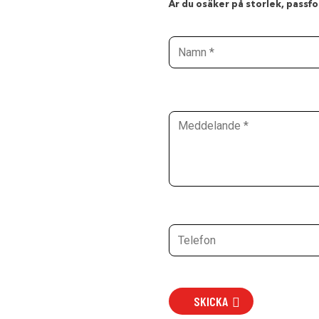
Är du osäker på storlek, passfor
SKICKA