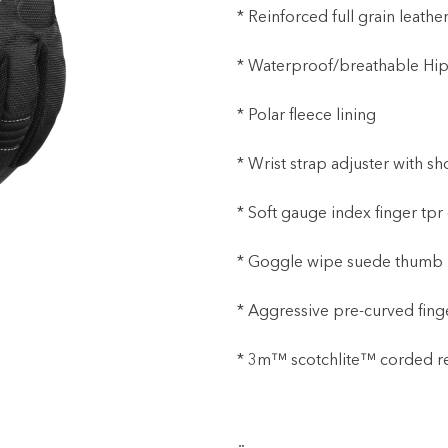
* Reinforced full grain leat
* Waterproof/breathable Hi
* Polar fleece lining
* Wrist strap adjuster with s
* Soft gauge index finger tp
* Goggle wipe suede thumb
* Aggressive pre-curved finge
* 3m™ scotchlite™ corded re