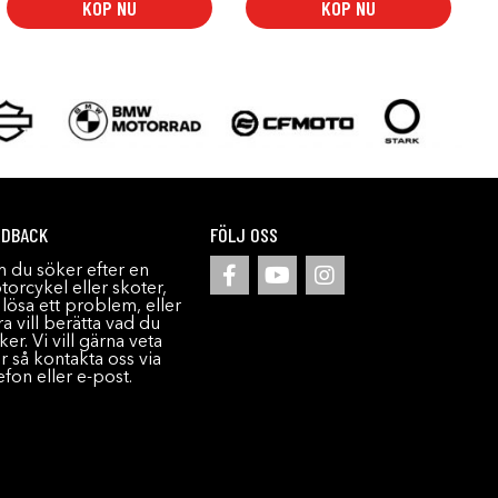
KÖP NU
KÖP NU
EDBACK
FÖLJ OSS
 du söker efter en
orcykel eller skoter,
l lösa ett problem, eller
a vill berätta vad du
ker. Vi vill gärna veta
r så kontakta oss via
efon eller e-post.