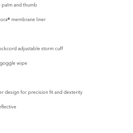
her palm and thumb
pora® membrane liner
hockcord adjustable storm cuff
r goggle wipe
r design for precision fit and dexterity
flective