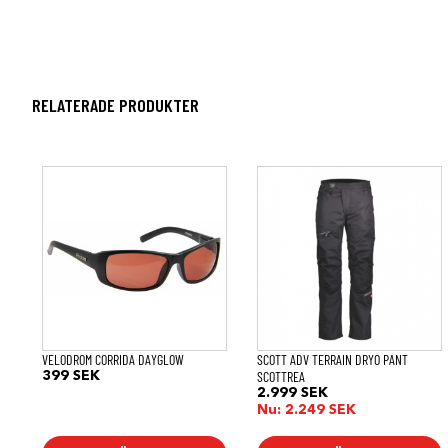
RELATERADE PRODUKTER
Den
här
produkten
har
flera
varianter.
De
olika
alternativen
kan
väljas
på
VELODROM CORRIDA DAYGLOW
SCOTT ADV TERRAIN DRYO PANT
produktsidan
SCOTTREA
399
SEK
2.999
SEK
Nu:
2.249
SEK