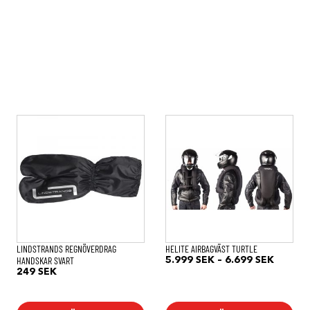
Den
Den
här
här
produkten
produkten
har
har
flera
flera
varianter.
varianter.
De
De
olika
olika
alternativen
alternativen
kan
kan
väljas
väljas
på
på
LINDSTRANDS REGNÖVERDRAG
HELITE AIRBAGVÄST TURTLE
produktsidan
produktsidan
HANDSKAR SVART
Prisinte
5.999
SEK
–
6.699
SEK
5.999 
249
SEK
till
6.699 