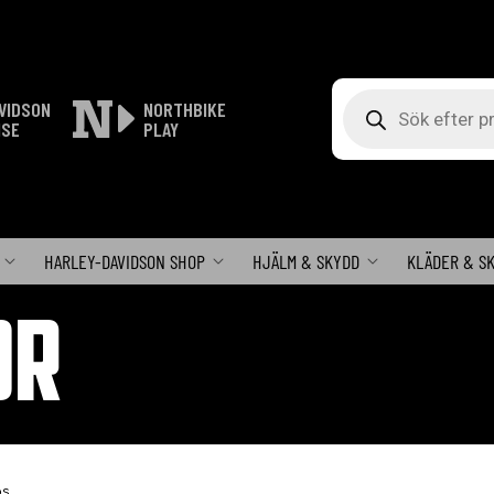
Produktsökning
VIDSON
NORTHBIKE
ISE
PLAY
HARLEY-DAVIDSON SHOP
HJÄLM & SKYDD
KLÄDER & S
OR
ps