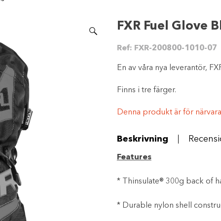
FXR Fuel Glove B
Ref:
FXR-200800-1010-07
En av våra nya leverantör, F
Finns i tre färger.
Denna produkt är för närvarand
Beskrivning
Recensi
Features
* Thinsulate® 300g back of 
* Durable nylon shell constru