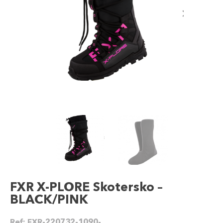
FXR X-PLORE Skotersko –
BLACK/PINK
Ref:
FXR-220732-1090-