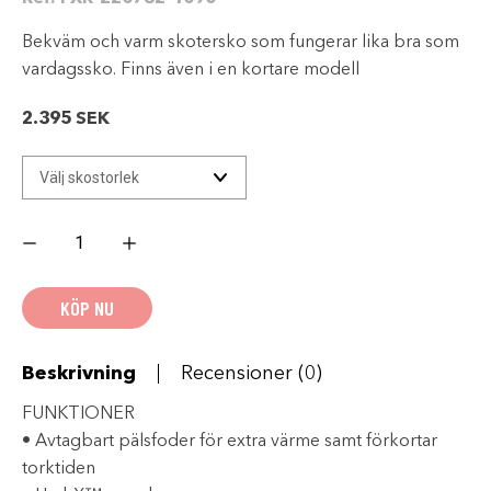
Bekväm och varm skotersko som fungerar lika bra som
vardagssko. Finns även i en kortare modell
2.395
SEK
FXR
X-
PLORE
Skotersko
-
KÖP NU
BLACK/PINK
mängd
Beskrivning
Recensioner (0)
FUNKTIONER
• Avtagbart pälsfoder för extra värme samt förkortar
torktiden