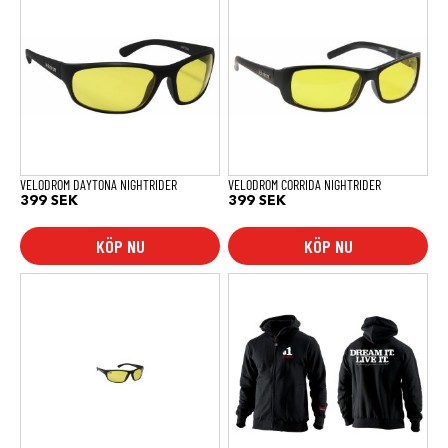
VELODROM DAYTONA NIGHTRIDER
VELODROM CORRIDA NIGHTRIDER
399
SEK
399
SEK
KÖP NU
KÖP NU
Den
här
produkten
har
flera
varianter.
De
olika
alternativen
kan
väljas