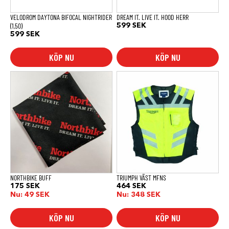
på
produktsidan
VELODROM DAYTONA BIFOCAL NIGHTRIDER
DREAM IT. LIVE IT. HOOD HERR
(1,50)
599
SEK
599
SEK
KÖP NU
KÖP NU
Den
här
produkten
har
flera
varianter.
De
olika
alternativen
kan
väljas
på
produktsidan
NORTHBIKE BUFF
TRIUMPH VÄST MFNS
175
SEK
464
SEK
Nu:
49
SEK
Nu:
348
SEK
KÖP NU
KÖP NU