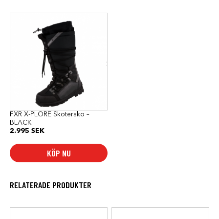
Den
här
produkten
har
flera
varianter.
De
olika
alternativen
kan
väljas
på
produktsidan
FXR X-PLORE Skotersko –
BLACK
2.995
SEK
KÖP NU
RELATERADE PRODUKTER