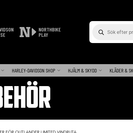
Produktsökning
VIDSON
NORTHBIKE
ISE
PLAY
HARLEY-DAVIDSON SHOP
HJÄLM & SKYDD
KLÄDER & S
BEHÖR
ER FÖR OUTLANDER LIMITED VINDRUTA