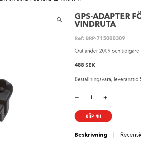
GPS-ADAPTER F
VINDRUTA
Ref:
BRP-715000309
Outlander 2009 och tidigare
488
SEK
Beställningsvara, leveranstid 
GPS-
ADAPTER
FÖR
OUTLANDER
LIMITED
KÖP NU
VINDRUTA
mängd
Beskrivning
Recensi