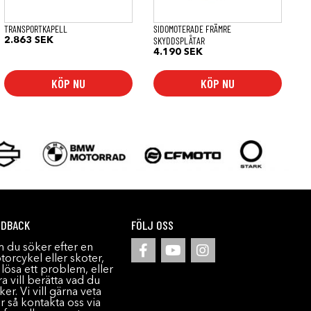
TRANSPORTKAPELL
SIDOMOTERADE FRÄMRE
SKYDDSPLÅTAR
2.863
SEK
4.190
SEK
KÖP NU
KÖP NU
EDBACK
FÖLJ OSS
 du söker efter en
orcykel eller skoter,
l lösa ett problem, eller
a vill berätta vad du
ker. Vi vill gärna veta
r så kontakta oss via