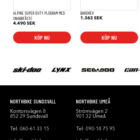
ALPINE SUPER DUTY PLOGRAM MED
BAKDREV
SNABBFÄSTE
1.363
SEK
4.490
SEK
KÖP NU
KÖP NU
NORTHBIKE SUNDSVALL
NORTHBIKE UMEÅ
Kontorsvägen 8
Strömvägen 2
852 29 Sundsvall
901 32 Umeå
Tel:
060-61 33 15
Tel:
090-18 75 95