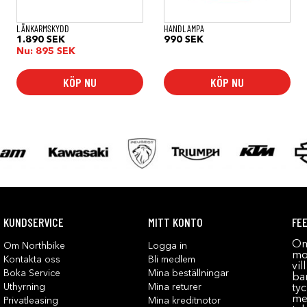
LÄNKARMSKYDD
HANDLAMPA
1.890
SEK
990
SEK
Nu:
895
SEK
KÖP NU
KÖP NU
KUNDSERVICE
MITT KONTO
FE
Om
Om Northbike
Logga in
mot
Kontakta oss
Bli medlem
vil
Boka Service
Mina beställningar
bar
Uthyrning
Mina returer
tyc
me
Privatleasing
Mina kreditnotor