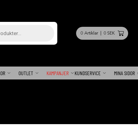
0
Artiklar
|
0 SEK
KOR
OUTLET
KAMPANJER
KUNDSERVICE
MINA SIDOR