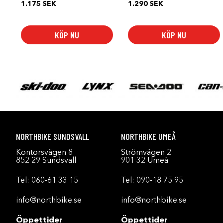
1.175
SEK
1.290
SEK
KÖP NU
KÖP NU
NORTHBIKE SUNDSVALL
NORTHBIKE UMEÅ
Kontorsvägen 8
Strömvägen 2
852 29 Sundsvall
901 32 Umeå
Tel:
060-61 33 15
Tel:
090-18 75 95
info@northbike.se
info@northbike.se
Öppettider
Öppettider