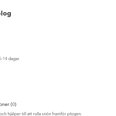
plog
5-14 dagar.
oner (0)
och hjälper till att rulla snön framför plogen.