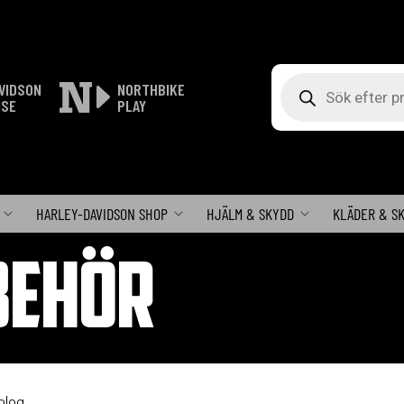
Produktsökning
VIDSON
NORTHBIKE
ISE
PLAY
HARLEY-DAVIDSON SHOP
HJÄLM & SKYDD
KLÄDER & S
BEHÖR
plog