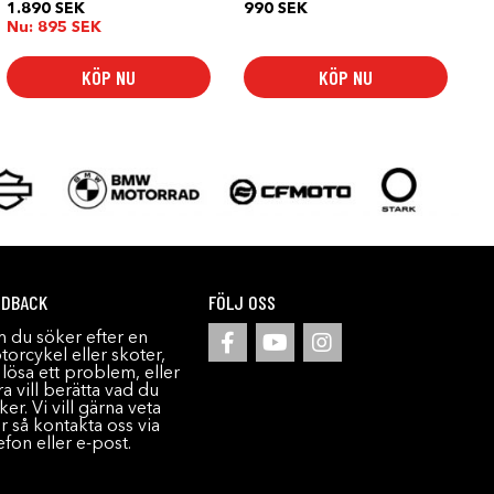
1.890
SEK
990
SEK
Nu:
895
SEK
KÖP NU
KÖP NU
EDBACK
FÖLJ OSS
 du söker efter en
orcykel eller skoter,
l lösa ett problem, eller
a vill berätta vad du
ker. Vi vill gärna veta
r så kontakta oss via
efon eller e-post.