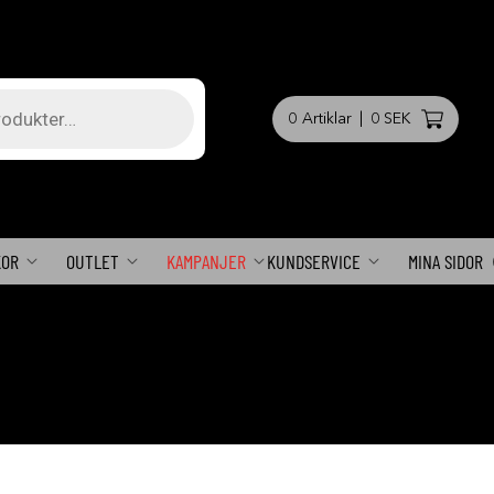
0
Artiklar
|
0 SEK
KOR
OUTLET
KAMPANJER
KUNDSERVICE
MINA SIDOR