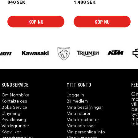
840
SEK
1.488
SEK
KÖP NU
KÖP NU
KUNDSERVICE
MITT KONTO
FE
Om
Om Northbike
Logga in
mot
Kontakta oss
Bli medlem
vil
Boka Service
Mina beställningar
bar
Uthyrning
Mina returer
tyc
me
Privatleasing
Mina kreditnotor
tel
Värdegrunder
Mina adresser
Köpvillkor
Min personliga info