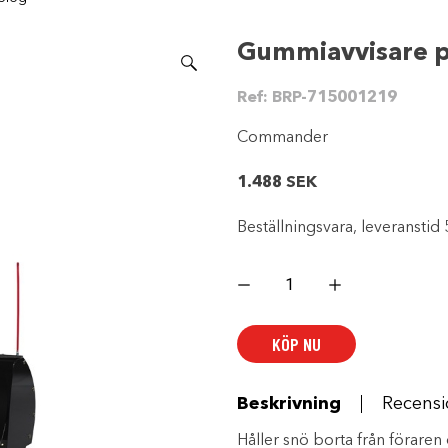
Gummiavvisare 
Ref:
BRP-715001219
Commander
1.488
SEK
Beställningsvara, leveranstid 
Gummiavvisare
plog
mängd
KÖP NU
Beskrivning
Recensi
Håller snö borta från föraren 