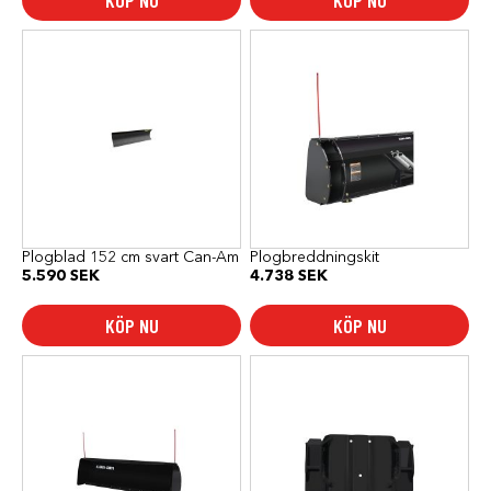
KÖP NU
KÖP NU
Plogblad 152 cm svart Can-Am
Plogbreddningskit
5.590
SEK
4.738
SEK
KÖP NU
KÖP NU