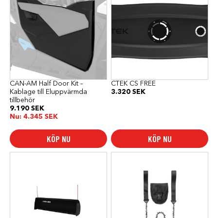
CAN-AM Half Door Kit –
CTEK CS FREE
Kablage till Eluppvärmda
3.320
SEK
tillbehör
9.190
SEK
Nu:
4.345
SEK
KÖP NU
KÖP NU