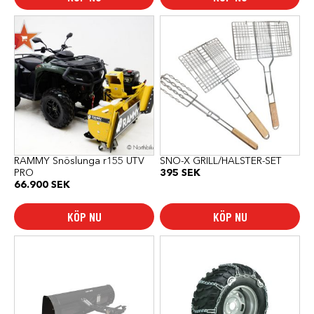
RAMMY Snöslunga r155 UTV
SNO-X GRILL/HALSTER-SET
PRO
395
SEK
66.900
SEK
KÖP NU
KÖP NU