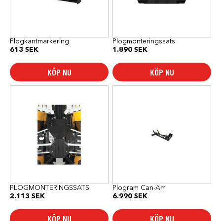
Plogkantmarkering
Plogmonteringssats
613
SEK
1.890
SEK
KÖP NU
KÖP NU
PLOGMONTERINGSSATS
Plogram Can-Am
2.113
SEK
6.990
SEK
KÖP NU
KÖP NU