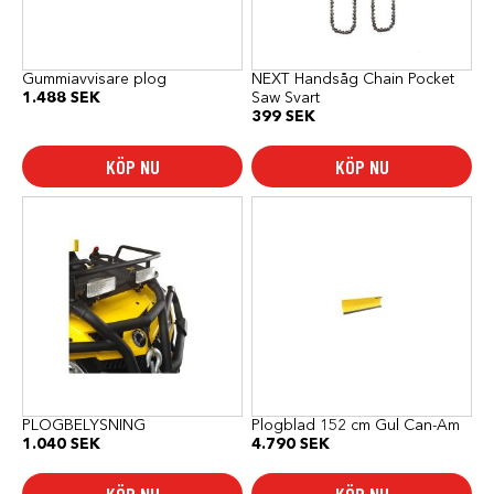
Gummiavvisare plog
NEXT Handsåg Chain Pocket
1.488
SEK
Saw Svart
399
SEK
KÖP NU
KÖP NU
PLOGBELYSNING
Plogblad 152 cm Gul Can-Am
1.040
SEK
4.790
SEK