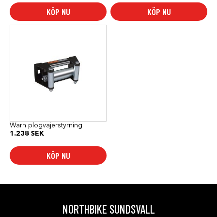
KÖP NU
KÖP NU
Warn plogvajerstyrning
1.238
SEK
KÖP NU
NORTHBIKE SUNDSVALL