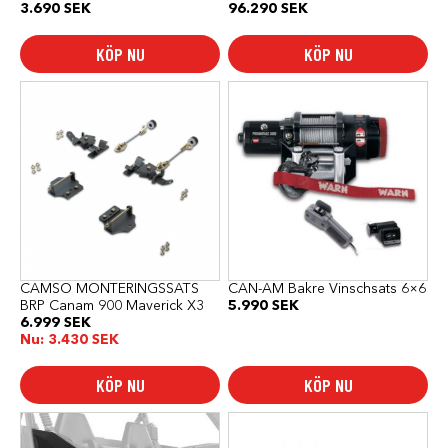
3.690
SEK
96.290
SEK
KÖP NU
KÖP NU
CAMSO MONTERINGSSATS
CAN-AM Bakre Vinschsats 6×6
BRP Canam 900 Maverick X3
5.990
SEK
6.999
SEK
Nu:
3.430
SEK
KÖP NU
KÖP NU