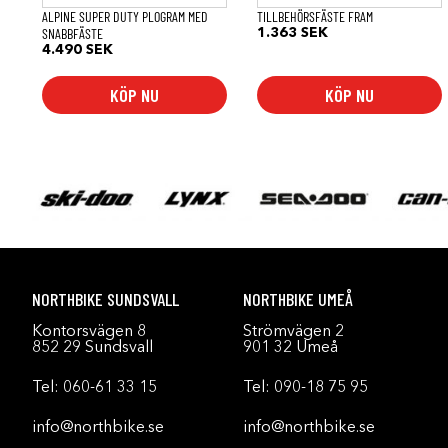
ALPINE SUPER DUTY PLOGRAM MED
TILLBEHÖRSFÄSTE FRAM
SNABBFÄSTE
1.363
SEK
4.490
SEK
KÖP NU
KÖP NU
NORTHBIKE SUNDSVALL
NORTHBIKE UMEÅ
Kontorsvägen 8
Strömvägen 2
852 29 Sundsvall
901 32 Umeå
Tel:
060-61 33 15
Tel:
090-18 75 95
info@northbike.se
info@northbike.se