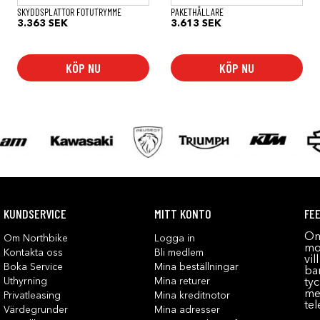
SKYDDSPLATTOR FOTUTRYMME
PAKETHÅLLARE
3.363
SEK
3.613
SEK
KÖP NU
KÖP NU
KUNDSERVICE
MITT KONTO
FE
Om
Om Northbike
Logga in
mot
Kontakta oss
Bli medlem
vil
Boka Service
Mina beställningar
bar
Uthyrning
Mina returer
tyc
me
Privatleasing
Mina kreditnotor
tel
Värdegrunder
Mina adresser