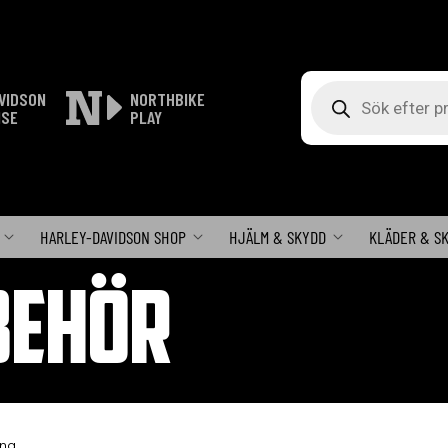
Produktsökning
VIDSON
NORTHBIKE
ISE
PLAY
HARLEY-DAVIDSON SHOP
HJÄLM & SKYDD
KLÄDER & S
BEHÖR
ing