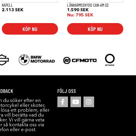
KAPELL
LÄNKARMSSKYDD CAN-AM G2
2.113
SEK
1.590
SEK
Nu:
795
SEK
KÖP NU
KÖP NU
EDBACK
FÖLJ OSS
 du söker efter en
orcykel eller skoter,
l lösa ett problem, eller
a vill berätta vad du
ker. Vi vill gärna veta
r så kontakta oss via
efon eller e-post.