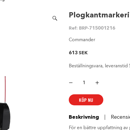
Plogkantmarker
Ref:
BRP-715001216
Commander
613
SEK
Beställningsvara, leveranstid 
Plogkantmarkering
mängd
KÖP NU
Beskrivning
Recensi
För en bättre uppfattning av 