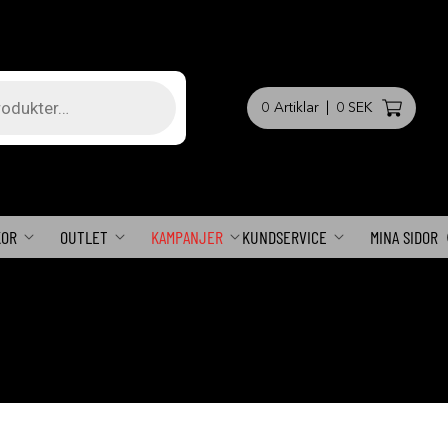
0
Artiklar
|
0 SEK
KOR
OUTLET
KAMPANJER
KUNDSERVICE
MINA SIDOR