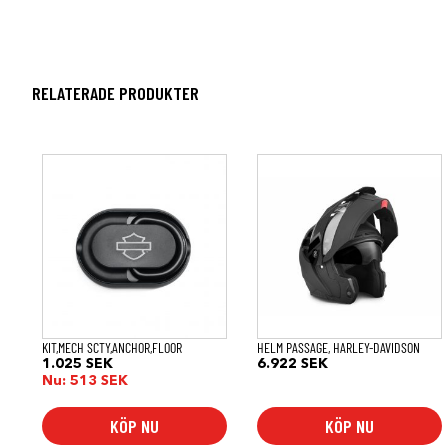
RELATERADE PRODUKTER
Den
här
produkten
har
flera
varianter.
De
olika
alternativen
kan
väljas
på
KIT,MECH SCTY,ANCHOR,FLOOR
HELM PASSAGE, HARLEY-DAVIDSON
produktsidan
1.025
SEK
6.922
SEK
Nu:
513
SEK
KÖP NU
KÖP NU