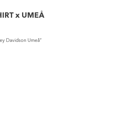
HIRT x UMEÅ
rley Davidson Umeå”