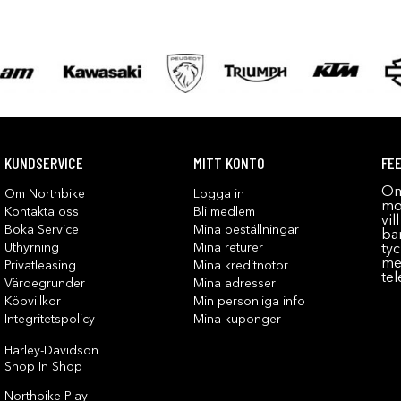
KUNDSERVICE
MITT KONTO
FE
Om
Om Northbike
Logga in
mot
Kontakta oss
Bli medlem
vil
Boka Service
Mina beställningar
bar
Uthyrning
Mina returer
tyc
me
Privatleasing
Mina kreditnotor
tel
Värdegrunder
Mina adresser
Köpvillkor
Min personliga info
Integritetspolicy
Mina kuponger
Harley-Davidson
Shop In Shop
Northbike Play