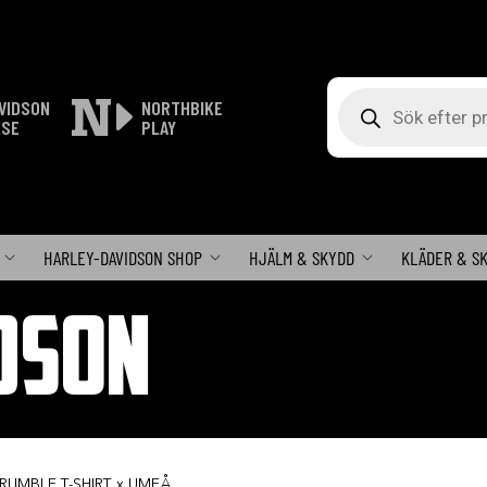
Produktsökning
VIDSON
NORTHBIKE
ISE
PLAY
HARLEY-DAVIDSON SHOP
HJÄLM & SKYDD
KLÄDER & S
DSON
 RUMBLE T-SHIRT x UMEÅ