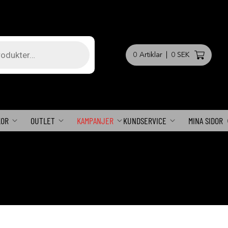
0
Artiklar
|
0 SEK
KOR
OUTLET
KAMPANJER
KUNDSERVICE
MINA SIDOR