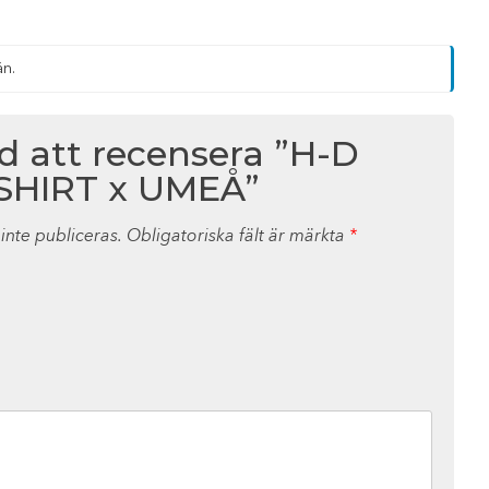
än.
ed att recensera ”H-D
SHIRT x UMEÅ”
nte publiceras.
Obligatoriska fält är märkta
*