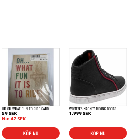
Den
här
produkten
har
flera
varianter.
De
olika
alternativen
kan
väljas
på
HD OH WHAT FUN TO RIDE CARD
WOMEN’S MACKEY RIDING BOOTS
produktsidan
59
SEK
1.999
SEK
Nu:
47
SEK
KÖP NU
KÖP NU