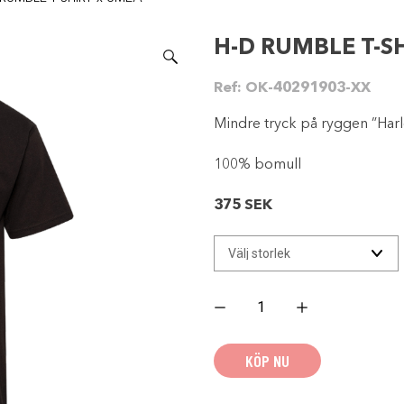
H-D RUMBLE T-S
Ref:
OK-40291903-XX
Mindre tryck på ryggen ”Ha
100% bomull
375
SEK
H-
D
RUMBLE
T-
SHIRT
KÖP NU
x
UMEÅ
mängd