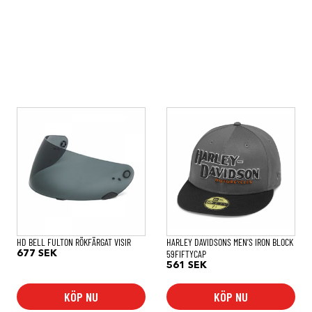
HD BELL FULTON RÖKFÄRGAT VISIR
HARLEY DAVIDSONS MEN’S IRON BLOCK
59FIFTYCAP
677
SEK
561
SEK
KÖP NU
KÖP NU