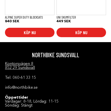
ALPINE SUPER DUTY BLOCKSATS
UNI SKUMFILTER
840
SEK
449
SEK
KÖP NU
KÖP NU
NORTHBIKE SUNDSVALL
Kontorsvägen 8
852 29 Sundsvall
Tel: 060-61 33 15
info@northbike.se
Öppettider
Vardagar: 8-18, Lördag: 11-15
Söndag: Stängt