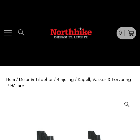
Skip
to
content
0
|
Hem
/
Delar & Tillbehör
/
4-hjuling
/
Kapell, Väskor & Förvaring
/ Hållare