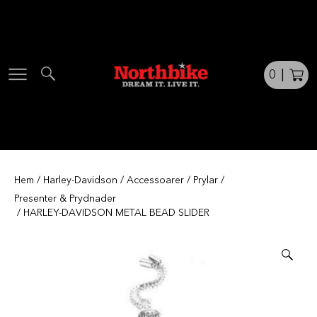
Skip
to
content
0
|
Hem
/
Harley-Davidson
/
Accessoarer
/
Prylar
/
Presenter & Prydnader
/ HARLEY-DAVIDSON METAL BEAD SLIDER