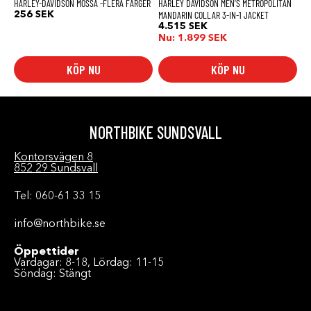
HARLEY-DAVIDSON MÖSSA -FLERA FÄRGER
HARLEY DAVIDSON MEN’S METROPOLITAN
MANDARIN COLLAR 3-IN-1 JACKET
256
SEK
4.515
SEK
Nu:
1.899
SEK
KÖP NU
KÖP NU
NORTHBIKE SUNDSVALL
Kontorsvägen 8
852 29 Sundsvall
Tel: 060-61 33 15
info@northbike.se
Öppettider
Vardagar: 8-18, Lördag: 11-15
Söndag: Stängt