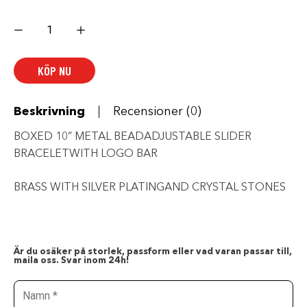
HARLEY-
DAVIDSON
METAL
BEAD
SLIDER
KÖP NU
mängd
Beskrivning
Recensioner (0)
BOXED 10” METAL BEADADJUSTABLE SLIDER
BRACELETWITH LOGO BAR
BRASS WITH SILVER PLATINGAND CRYSTAL STONES
Är du osäker på storlek, passform eller vad varan passar till,
maila oss. Svar inom 24h!