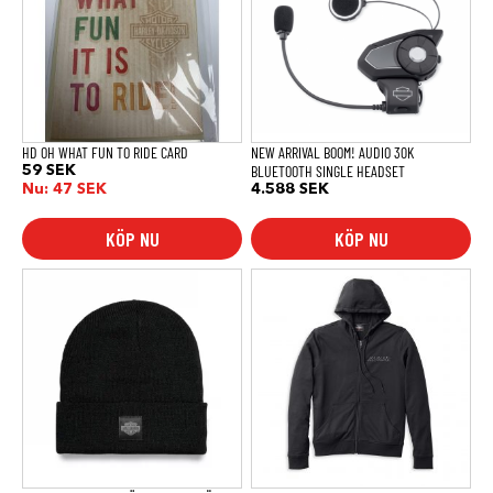
HD OH WHAT FUN TO RIDE CARD
NEW ARRIVAL BOOM! AUDIO 30K
BLUETOOTH SINGLE HEADSET
59
SEK
Nu:
47
SEK
4.588
SEK
KÖP NU
KÖP NU
Den
Den
här
här
produkten
produkten
har
har
flera
flera
varianter.
varianter.
De
De
olika
olika
alternativen
alternativen
kan
kan
väljas
väljas
på
på
produktsidan
produktsidan