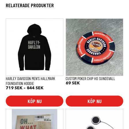
RELATERADE PRODUKTER
Den
här
produkten
har
flera
varianter.
De
olika
alternativen
kan
väljas
på
produktsidan
HARLEY DAVIDSON MEN’S HALLMARK
CUSTOM POKER CHIP HD SUNDSVALL
FOUNDATION HOODIE
69
SEK
Prisintervall:
719
SEK
–
844
SEK
719 SEK
till
KÖP NU
KÖP NU
844 SEK