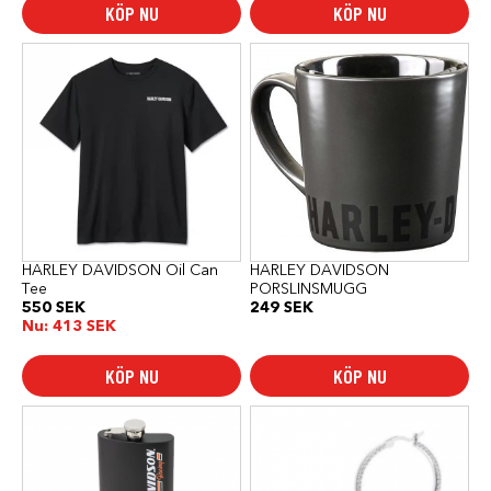
KÖP NU
KÖP NU
Den
här
produkten
har
flera
varianter.
De
olika
alternativen
kan
väljas
på
produktsidan
HARLEY DAVIDSON Oil Can
HARLEY DAVIDSON
Tee
PORSLINSMUGG
550
SEK
249
SEK
Nu:
413
SEK
KÖP NU
KÖP NU