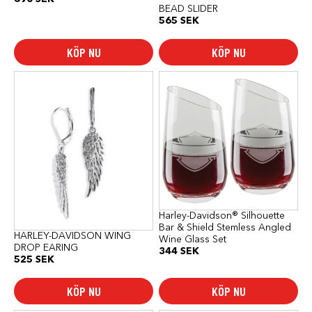
BEAD SLIDER
565
SEK
KÖP NU
KÖP NU
Harley-Davidson® Silhouette
Bar & Shield Stemless Angled
HARLEY-DAVIDSON WING
Wine Glass Set
DROP EARING
344
SEK
525
SEK
KÖP NU
KÖP NU