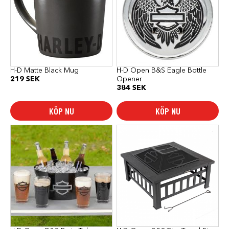
H-D Matte Black Mug
H-D Open B&S Eagle Bottle
219
SEK
Opener
384
SEK
KÖP NU
KÖP NU