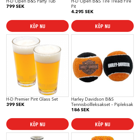
H-D Open B&S Party Tub
H-D Open B&S Tire Tread Fire
799
SEK
Pit
4.295
SEK
KÖP NU
KÖP NU
H-D Premier Pint Glass Set
Harley Davidson B&S
399
SEK
Tennisbollleksakset – Pipleksak
186
SEK
KÖP NU
KÖP NU
Den
här