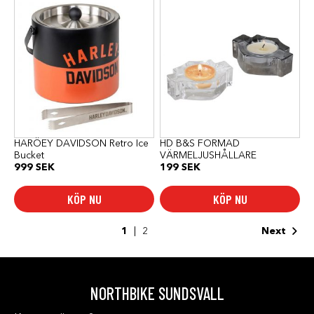
HARÖEY DAVIDSON Retro Ice
HD B&S FORMAD
Bucket
VÄRMELJUSHÅLLARE
999
SEK
199
SEK
KÖP NU
KÖP NU
1
2
Next
NORTHBIKE SUNDSVALL