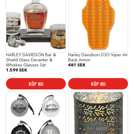
produkten
har
flera
varianter.
De
olika
alternativen
kan
väljas
på
produktsidan
HARLEY DAVIDSON Bar &
Harley Davidson D3O Viper Air
Shield Glass Decanter &
Back Armor
Whiskey Glasses Set
481
SEK
1.599
SEK
KÖP NU
KÖP NU