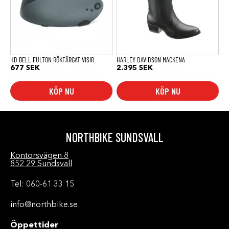
De
olika
alternativen
kan
väljas
på
produktsidan
HD BELL FULTON RÖKFÄRGAT VISIR
HARLEY DAVIDSON MACKENA
677
SEK
2.395
SEK
KÖP NU
KÖP NU
NORTHBIKE SUNDSVALL
Kontorsvägen 8
852 29 Sundsvall
Tel: 060-61 33 15
info@northbike.se
Öppettider