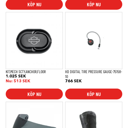
till
KÖP NU
KÖP NU
2.031 SE
KIT,MECH SCTY,ANCHOR,FLOOR
HD DIGITAL TIRE PRESSURE GAUGE-75158-
10
1.025
SEK
Nu:
513
SEK
766
SEK
KÖP NU
KÖP NU
Den
här
produkten
har
flera
varianter.