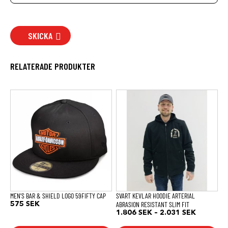
SKICKA
RELATERADE PRODUKTER
Den
Den
här
här
produkten
produkten
har
har
flera
flera
varianter.
varianter.
De
De
olika
olika
alternativen
alternativen
kan
kan
väljas
väljas
på
på
produktsidan
produktsidan
MEN’S BAR & SHIELD LOGO 59FIFTY CAP
SVART KEVLAR HOODIE ARTERIAL
ABRASION RESISTANT SLIM FIT
575
SEK
Prisinterv
1.806
SEK
–
2.031
SEK
1.806 SE