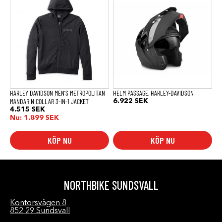
här
här
produkten
produkten
har
har
flera
flera
varianter.
varianter.
De
De
olika
olika
alternativen
alternativen
kan
kan
väljas
väljas
på
på
produktsidan
produktsidan
HARLEY DAVIDSON MEN’S METROPOLITAN
HELM PASSAGE, HARLEY-DAVIDSON
MANDARIN COLLAR 3-IN-1 JACKET
6.922
SEK
4.515
SEK
Nu:
1.899
SEK
KÖP NU
KÖP NU
NORTHBIKE SUNDSVALL
Kontorsvägen 8
852 29 Sundsvall