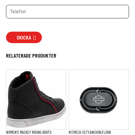
SKICKA
RELATERADE PRODUKTER
Den
här
produkten
har
flera
varianter.
De
olika
alternativen
kan
väljas
på
produktsidan
WOMEN’S MACKEY RIDING BOOTS
KIT,MECH SCTY,ANCHOR,FLOOR