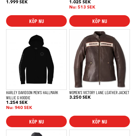
1.999
SEK
1.025
SEK
Nu:
513
SEK
KÖP NU
KÖP NU
Den
Den
här
här
produkten
produkten
har
har
flera
flera
varianter.
varianter.
De
De
olika
olika
alternativen
alternativen
kan
kan
väljas
väljas
på
på
produktsidan
produktsidan
HARLEY DAVIDSON MEN’S HALLMARK
WOMEN’S VICTORY LANE LEATHER JACKET
WILLIE G HOODIE
3.250
SEK
1.254
SEK
Nu:
940
SEK
KÖP NU
KÖP NU
Den
Den