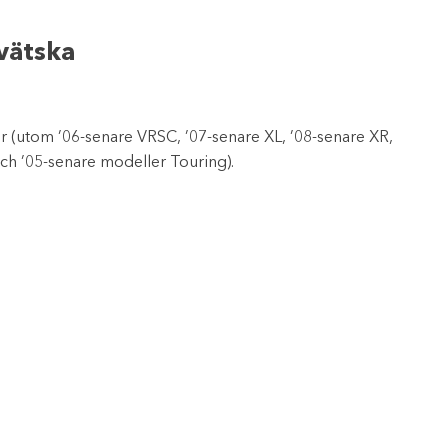
vätska
r (utom ’06-senare VRSC, ’07-senare XL, ’08-senare XR,
och ’05-senare modeller Touring).