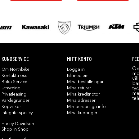
KUNDSERVICE
MITT KONTO
FE
Om
Om Northbike
Logga in
mot
Kontakta oss
Bli medlem
vil
Boka Service
Mina beställningar
bar
Uthyrning
Mina returer
tyc
me
Privatleasing
Mina kreditnotor
tel
Värdegrunder
Mina adresser
Köpvillkor
Min personliga info
Integritetspolicy
Mina kuponger
Harley-Davidson
Shop In Shop