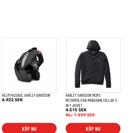
Den
Den
här
här
produkten
produkten
har
har
flera
flera
varianter.
varianter.
De
De
olika
olika
alternativen
alternativen
kan
kan
väljas
väljas
på
på
HELM PASSAGE, HARLEY-DAVIDSON
HARLEY DAVIDSON MEN’S
produktsidan
produktsidan
METROPOLITAN MANDARIN COLLAR 3-
6.922
SEK
IN-1 JACKET
4.515
SEK
Nu:
1.899
SEK
KÖP NU
KÖP NU