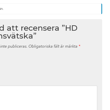
än.
ed att recensera ”HD
svätska”
nte publiceras.
Obligatoriska fält är märkta
*