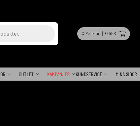
0
Artiklar
|
0 SEK
KOR
OUTLET
KAMPANJER
KUNDSERVICE
MINA SIDOR