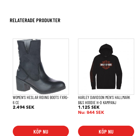
RELATERADE PRODUKTER
Den
Den
här
här
produkten
produkten
har
har
flera
flera
varianter.
varianter.
De
De
olika
olika
alternativen
alternativen
kan
kan
väljas
väljas
på
på
WOMEN’S HESLAR RIDING BOOTS FXRG-
HARLEY DAVIDSON MEN’S HALLMARK
produktsidan
produktsidan
6 CE
B&S HOODIE H-D KAMPANJ
2.494
SEK
1.125
SEK
Nu:
844
SEK
KÖP NU
KÖP NU