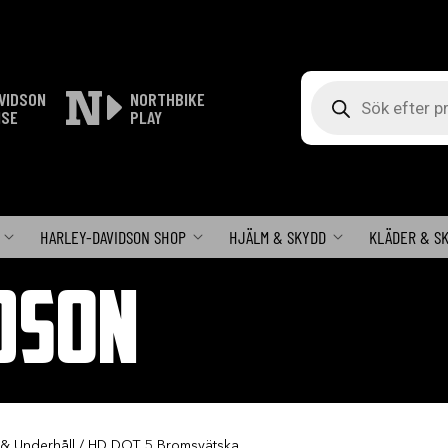
Produktsökning
VIDSON
NORTHBIKE
ISE
PLAY
HARLEY-DAVIDSON SHOP
HJÄLM & SKYDD
KLÄDER & S
DSON
 & Underhåll
/ HD DOT 5 Bromsvätska