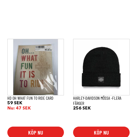
Den
här
produkten
har
flera
varianter.
De
olika
alternativen
kan
väljas
på
HD OH WHAT FUN TO RIDE CARD
HARLEY-DAVIDSON MÖSSA -FLERA
produktsidan
FÄRGER
59
SEK
Nu:
47
SEK
256
SEK
KÖP NU
KÖP NU