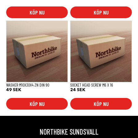
KÖP NU
KÖP NU
WASHER M10X30X4 ZN DIN 90
SOCKET HEAD SCREW M6 X 16
49
SEK
24
SEK
KÖP NU
KÖP NU
NORTHBIKE SUNDSVALL