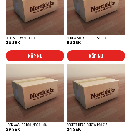
HEX. SCREW M6 X 30
SCREW-SOCKET HD.CTSK.DIN.
26
SEK
88
SEK
KÖP NU
KÖP NU
LOCK WASHER D10 (NORD-LOC
SOCKET HEAD SCREW M10 X 3
29
SEK
24
SEK