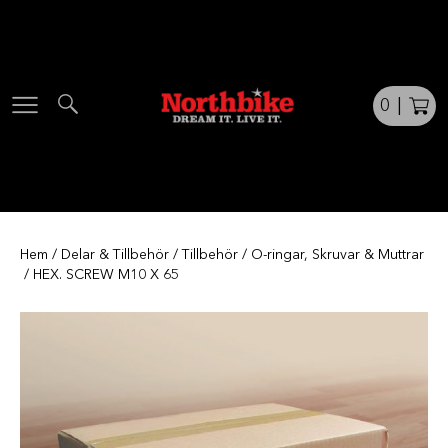
Skip
to
content
0
|
Hem
/
Delar & Tillbehör
/
Tillbehör
/
O-ringar, Skruvar & Muttrar
/ HEX. SCREW M10 X 65