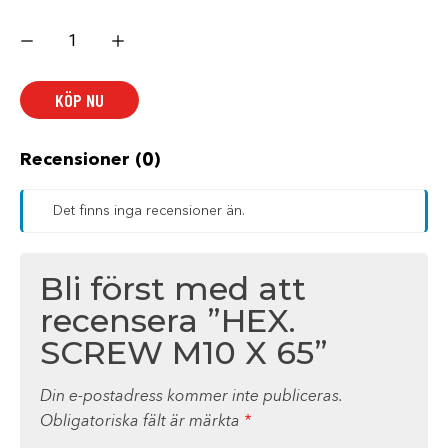
HEX.
SCREW
M10
X
65
KÖP NU
mängd
Recensioner (0)
Det finns inga recensioner än.
Bli först med att
recensera ”HEX.
SCREW M10 X 65”
Din e-postadress kommer inte publiceras.
Obligatoriska fält är märkta
*