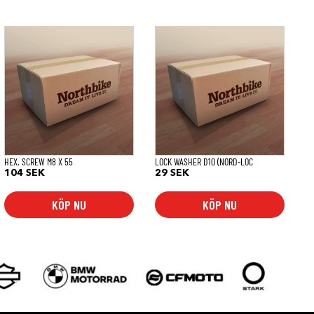
HEX. SCREW M8 X 55
LOCK WASHER D10 (NORD-LOC
104
SEK
29
SEK
KÖP NU
KÖP NU