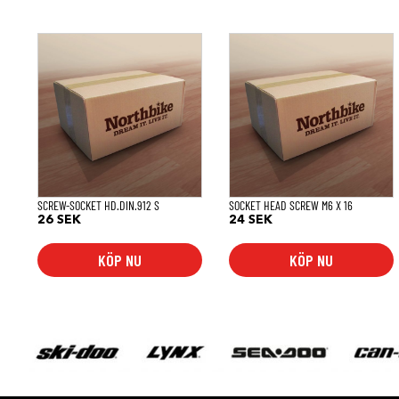
SCREW-SOCKET HD.DIN.912 S
SOCKET HEAD SCREW M6 X 16
26
SEK
24
SEK
KÖP NU
KÖP NU