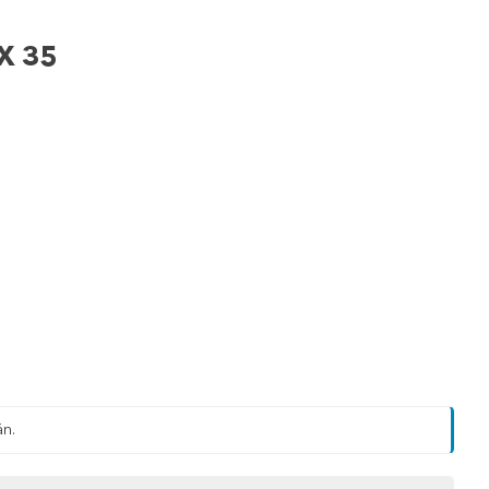
X 35
än.