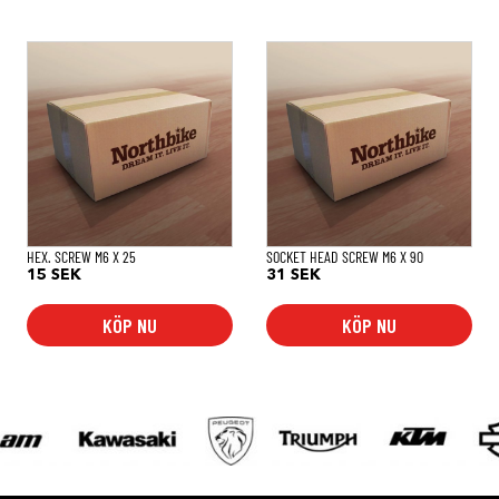
HEX. SCREW M6 X 25
SOCKET HEAD SCREW M6 X 90
15
SEK
31
SEK
KÖP NU
KÖP NU