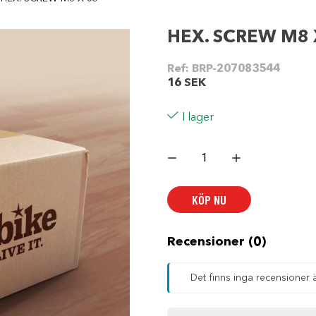
HEX. SCREW M8 
Ref:
BRP-207083544
16
SEK
I lager
HEX.
SCREW
M8
X
35
KÖP NU
mängd
Recensioner (0)
Det finns inga recensioner 