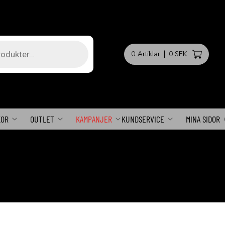
0
Artiklar
|
0 SEK
KOR
OUTLET
KAMPANJER
KUNDSERVICE
MINA SIDOR