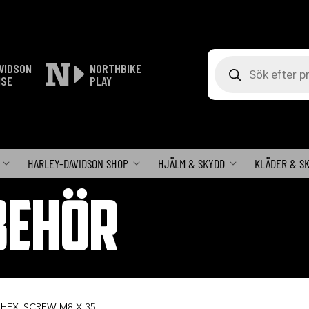
Produktsökning
VIDSON
NORTHBIKE
ISE
PLAY
HARLEY-DAVIDSON SHOP
HJÄLM & SKYDD
KLÄDER & S
BEHÖR
 HEX. SCREW M8 X 35