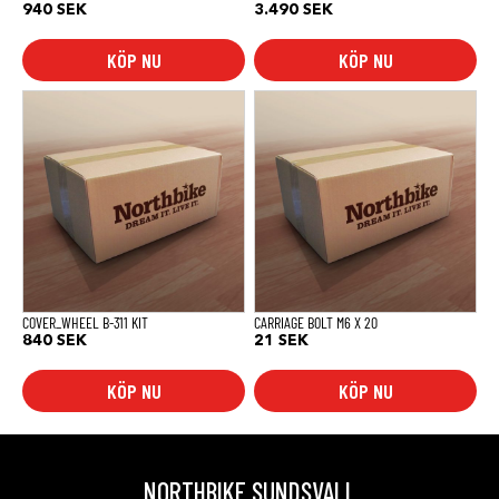
940
SEK
3.490
SEK
KÖP NU
KÖP NU
COVER_WHEEL B-311 KIT
CARRIAGE BOLT M6 X 20
840
SEK
21
SEK
KÖP NU
KÖP NU
NORTHBIKE SUNDSVALL