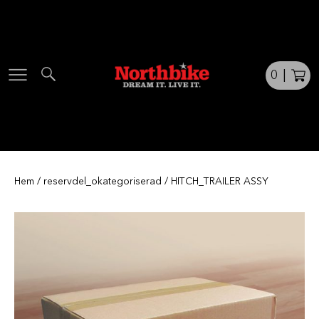
Skip
to
content
0
|
Hem
/
reservdel_okategoriserad
/ HITCH_TRAILER ASSY