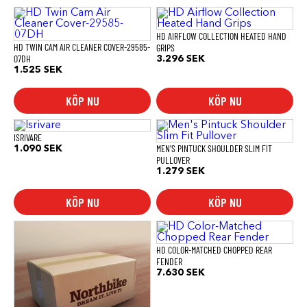
HD AIRFLOW COLLECTION HEATED HAND
HD TWIN CAM AIR CLEANER COVER-29585-
GRIPS
07DH
3.296
SEK
1.525
SEK
KÖP NU
KÖP NU
Den
här
ISRIVARE
produkten
MEN’S PINTUCK SHOULDER SLIM FIT
1.090
SEK
har
PULLOVER
flera
1.279
SEK
varianter.
De
KÖP NU
KÖP NU
olika
alternativen
kan
väljas
på
HD COLOR-MATCHED CHOPPED REAR
produktsidan
FENDER
7.630
SEK