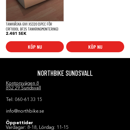
TANKVÄSKA GIVI XS320 (SPEC FÖR
CRF1000L BF25 TANKRINGMONTERING)
2.481
SEK
KÖP NU
KÖP NU
NORTHBIKE SUNDSVALL
Kontorsvägen 8
852 29 Sundsvall
Tel: 060-61 33 15
info@northbike.se
Öppettider
Vardagar: 8-18, Lördag: 11-15