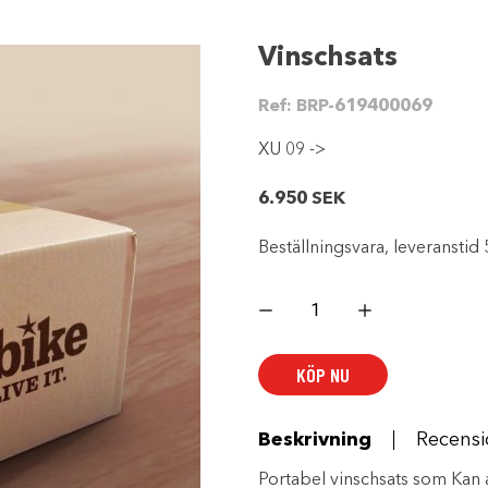
Vinschsats
Ref:
BRP-619400069
XU 09 ->
6.950
SEK
Beställningsvara, leveranstid 
Vinschsats
mängd
KÖP NU
Beskrivning
Recensi
Portabel vinschsats som Kan a