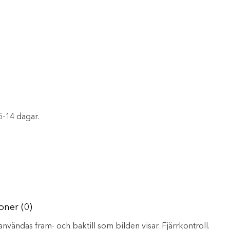
5-14 dagar.
oner (0)
nvändas fram- och baktill som bilden visar. Fjärrkontroll.