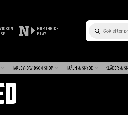
Produktsökning
VIDSON
NORTHBIKE
ISE
PLAY
HARLEY-DAVIDSON SHOP
HJÄLM & SKYDD
KLÄDER & S
ED