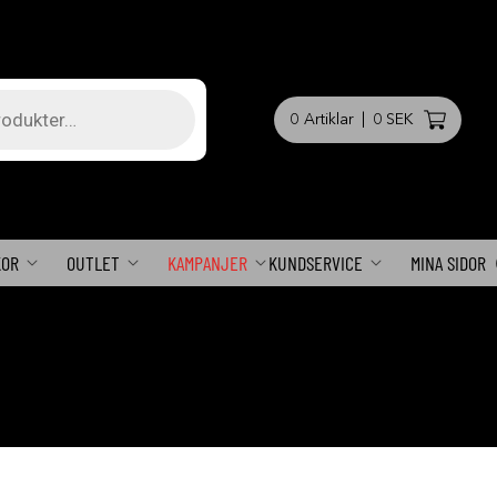
0
Artiklar
|
0 SEK
KOR
OUTLET
KAMPANJER
KUNDSERVICE
MINA SIDOR