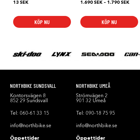
Prisi
13
SEK
1.690
SEK
–
1.790
SEK
1.69
till
1.79
KÖP NU
KÖP NU
NORTHBIKE SUNDSVALL
NORTHBIKE UMEÅ
Kontorsvägen 8
Strömvägen 2
852 29 Sundsvall
901 32 Umeå
Tel:
060-61 33 15
Tel:
090-18 75 95
info@northbike.se
info@northbike.se
Öppettider
Öppettider