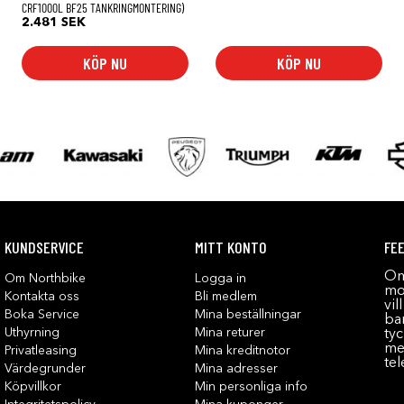
ntervall:
CRF1000L BF25 TANKRINGMONTERING)
0 SEK
2.481
SEK
0 SEK
KÖP NU
KÖP NU
KUNDSERVICE
MITT KONTO
FE
Om
Om Northbike
Logga in
mot
Kontakta oss
Bli medlem
vil
Boka Service
Mina beställningar
bar
Uthyrning
Mina returer
tyc
me
Privatleasing
Mina kreditnotor
tel
Värdegrunder
Mina adresser
Köpvillkor
Min personliga info