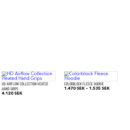
Den
här
produkten
HD AIRFLOW COLLECTION HEATED
COLORBLOCK FLEECE HOODIE
har
HAND GRIPS
Prisinterva
1.470
SEK
–
1.535
SEK
flera
1.470 SE
4.120
SEK
varianter.
till
De
1.535 SE
olika
alternativen
kan
väljas
på
produktsidan