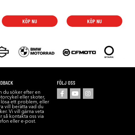
KÖP NU
KÖP NU
EDBACK
FÖLJ OSS
 du söker efter en
orcykel eller skoter,
l lösa ett problem, eller
a vill berätta vad du
ker. Vi vill gärna veta
r så kontakta oss via
efon eller e-post.