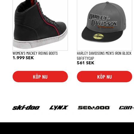
här
produkten
har
flera
varianter.
De
olika
alternativen
kan
väljas
på
WOMEN’S MACKEY RIDING BOOTS
HARLEY DAVIDSONS MEN’S IRON BLOCK
produktsidan
59FIFTYCAP
1.999
SEK
561
SEK
KÖP NU
KÖP NU