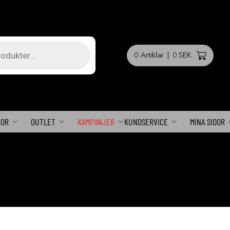
0
Artiklar
|
0 SEK
KOR
OUTLET
KAMPANJER
KUNDSERVICE
MINA SIDOR