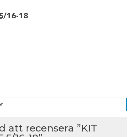
5/16-18
än.
d att recensera ”KIT