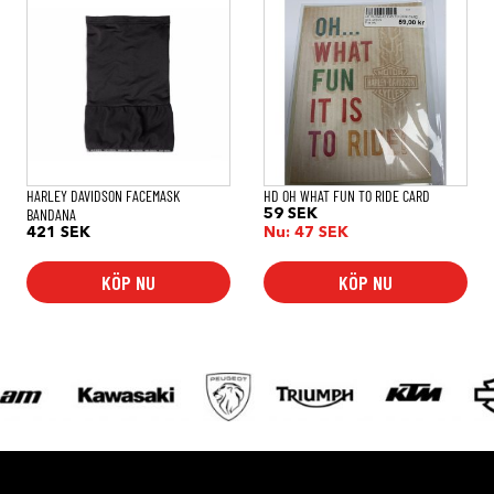
HARLEY DAVIDSON FACEMASK
HD OH WHAT FUN TO RIDE CARD
BANDANA
59
SEK
421
SEK
Nu:
47
SEK
KÖP NU
KÖP NU