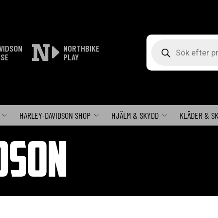
Produktsökning
VIDSON
NORTHBIKE
ISE
PLAY
HARLEY-DAVIDSON SHOP
HJÄLM & SKYDD
KLÄDER & S
DSON