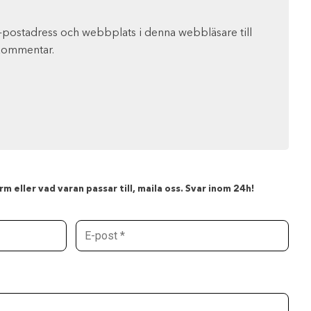
-postadress och webbplats i denna webbläsare till
 kommentar.
m eller vad varan passar till, maila oss. Svar inom 24h!