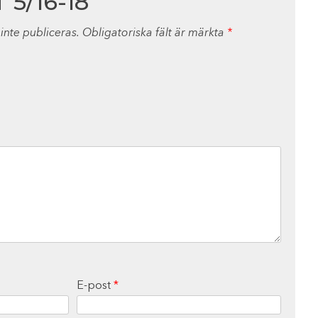
5/16-18”
nte publiceras.
Obligatoriska fält är märkta
*
E-post
*