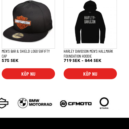
här
här
produkten
produkten
har
har
flera
flera
varianter.
varianter.
De
De
olika
olika
alternativen
alternativen
kan
kan
väljas
väljas
på
på
MEN’S BAR & SHIELD LOGO 59FIFTY
HARLEY DAVIDSON MEN’S HALLMARK
produktsidan
produktsidan
CAP
FOUNDATION HOODIE
Prisintervall:
575
SEK
719
SEK
–
844
SEK
719 SEK
till
KÖP NU
KÖP NU
844 SEK