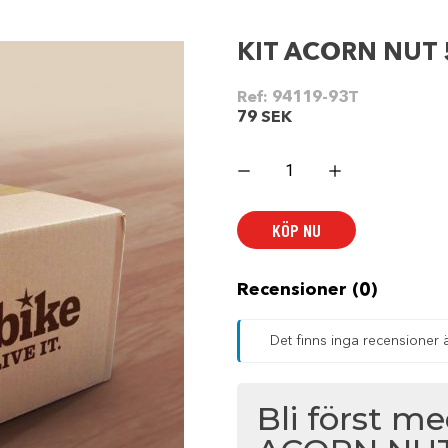
KIT ACORN NUT 
Ref:
94119-93T
79
SEK
KIT
ACORN
NUT
5/16-
18
KÖP NU
mängd
Recensioner (0)
Det finns inga recensioner 
Bli först me