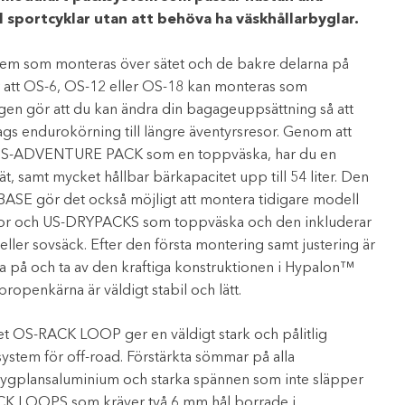
l sportcyklar utan att behöva ha väskhållarbyglar.
tem som monteras över sätet och de bakre delarna på
r att OS-6, OS-12 eller OS-18 kan monteras som
en gör att du kan ändra din bagageuppsättning så att
ags endurokörning till längre äventyrsresor. Genom att
xtra OS-ADVENTURE PACK som en toppväska, har du en
ät, samt mycket hållbar bärkapacitet upp till 54 liter. Den
BASE gör det också möjligt att montera tidigare modell
or och US-DRYPACKS som toppväska och den inkluderar
lt eller sovsäck. Efter den första montering samt justering är
ta på och ta av den kraftiga konstruktionen i Hypalon™
openkärna är väldigt stabil och lätt.
t OS-RACK LOOP ger en väldigt stark och pålitlig
ystem för off-road. Förstärkta sömmar på alla
 flygplansaluminium och starka spännen som inte släpper
CK LOOPS som kräver två 6 mm hål borrade i