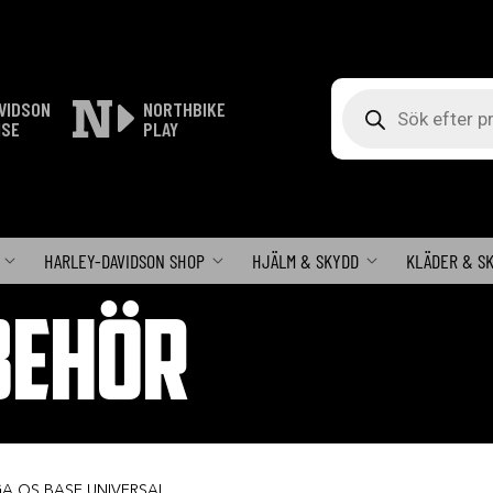
Produktsökning
VIDSON
NORTHBIKE
ISE
PLAY
HARLEY-DAVIDSON SHOP
HJÄLM & SKYDD
KLÄDER & S
BEHÖR
GA OS BASE UNIVERSAL