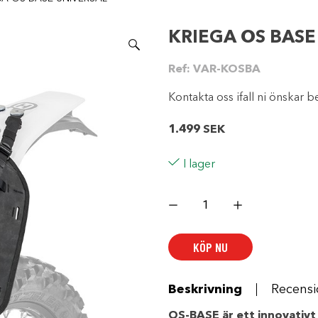
KRIEGA OS BASE
Ref:
VAR-KOSBA
Kontakta oss ifall ni önskar be
1.499
SEK
I lager
KRIEGA
OS
BASE
UNIVERSAL
mängd
KÖP NU
Beskrivning
Recensi
OS-BASE är ett innovativt