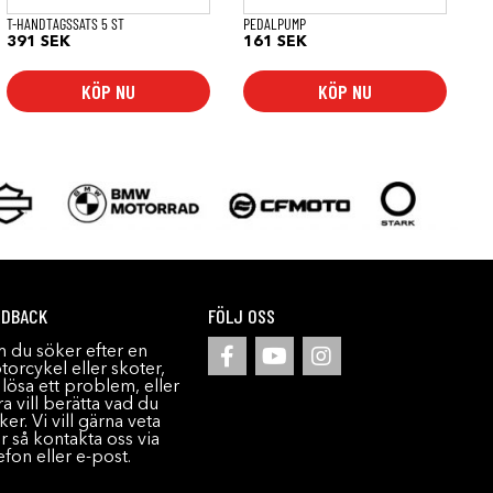
T-HANDTAGSSATS 5 ST
PEDALPUMP
391
SEK
161
SEK
KÖP NU
KÖP NU
EDBACK
FÖLJ OSS
 du söker efter en
orcykel eller skoter,
l lösa ett problem, eller
a vill berätta vad du
ker. Vi vill gärna veta
r så kontakta oss via
efon eller e-post.