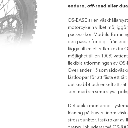
enduro, off-road eller dua
OS-BASE är en väskhållarsys
motorcykeln vilket möjliggö
packväskor. Modulutformning
den passar för dig – från end
lägga till en eller flera e
möjlighet till en 100% vattent
flexibla utformningen av OS-
Overlander 15 som sidoväsk
fästloopar för att fästa ett tä
det snabbt och enkelt att sät
som med sin semi-styva polypr
Det unika monteringssysteme
lösning på kraven inom väsks
stresspunkter, fästkrokar av
grepp. Inkluderar två OS-RA