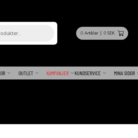
0
Artiklar
|
0 SEK
KOR
OUTLET
KAMPANJER
KUNDSERVICE
MINA SIDOR