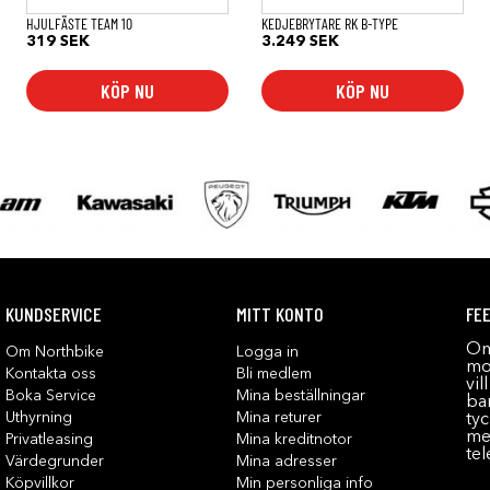
HJULFÄSTE TEAM 10
KEDJEBRYTARE RK B-TYPE
319
SEK
3.249
SEK
KÖP NU
KÖP NU
KUNDSERVICE
MITT KONTO
FE
Om
Om Northbike
Logga in
mot
Kontakta oss
Bli medlem
vil
Boka Service
Mina beställningar
bar
Uthyrning
Mina returer
tyc
me
Privatleasing
Mina kreditnotor
tel
Värdegrunder
Mina adresser
Köpvillkor
Min personliga info