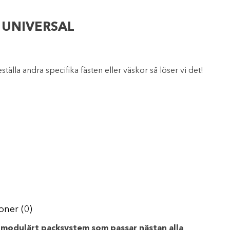
 UNIVERSAL
ställa andra specifika fästen eller väskor så löser vi det!
oner (0)
 modulärt packsystem som passar nästan alla