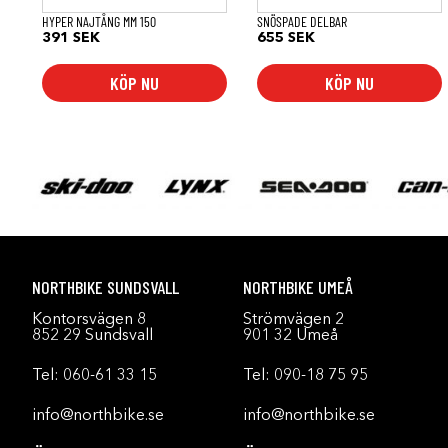
HYPER NAJTÅNG MM 150
SNÖSPADE DELBAR
391
SEK
655
SEK
KÖP NU
KÖP NU
NORTHBIKE SUNDSVALL
NORTHBIKE UMEÅ
Kontorsvägen 8
Strömvägen 2
852 29 Sundsvall
901 32 Umeå
Tel:
060-61 33 15
Tel:
090-18 75 95
info@northbike.se
info@northbike.se