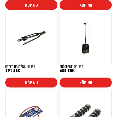
KÖP NU
KÖP NU
HYPER NAJTÅNG MM 150
SNÖSPADE DELBAR
391
SEK
655
SEK
KÖP NU
KÖP NU