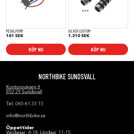
PEDALPUMP
SILVER CUSTOM
161
SEK
1.310
SEK
KÖP NU
KÖP NU
NORTHBIKE SUNDSVALL
Kontorsvägen 8
852 29 Sundsvall
Tel: 060-61 33 15
info@northbike.se
Öppettider
Vardagar: 8-18, Lördag: 11-15