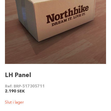
LH Panel
Ref:
BRP-517305711
2.190
SEK
Slut i lager