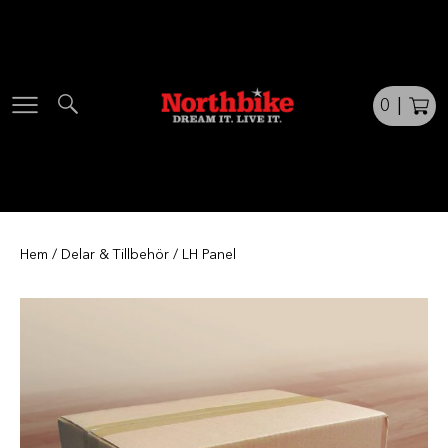
Skip
to
content
0
|
Hem
/
Delar & Tillbehör
/ LH Panel